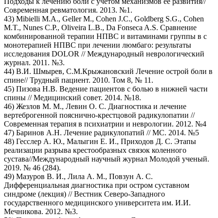
Подходы к лечению боли с учетом механизмов ее развития//
Современная ревматология. 2013. №1.
43) Mibielli M.A., Geller M., Cohen J.С., Goldberg S.G., Cohen
M.T., Nunes C.P., Oliveira L.B., Da Fonseca A.S. Сравнение
комбинированной терапии НПВС и витаминами группы в с
монотерапией НПВС при лечении люмбаго: результаты
исследования DOLOR // Международный неврологический
журнал. 2011. №3.
44) В.И. Шмырев, С.М.Крыжановский Лечение острой боли в
спине// Трудный пациент. 2010. Том 8, № 11.
45) Пизова Н.В. Ведение пациентов с болью в нижней части
спины // Медицинский совет. 2014. №18.
46) Жезлов М. М., Левин О. С. Диагностика и лечение
вертеброгенной пояснично-крестцовой радикулопатии //
Современная терапия в психиатрии и неврологии. 2012. №4
47) Баринов А.Н. Лечение радикулопатий // МС. 2014. №5
48) Гесслер А. Ю., Малыгин Е. И., Приходов Д. С. Этапы
реализации разрыва крестообразных связок коленного
сустава//Международный научный журнал Молодой ученый.
2019. № 46 (284).
49) Мазуров В. И., Лила А. М., Повзун А. С.
Дифференциальная диагностика при остром суставном
синдроме (лекция) // Вестник Северо-Западного
государственного медицинского университета им. И.И.
Мечникова. 2012. №3.