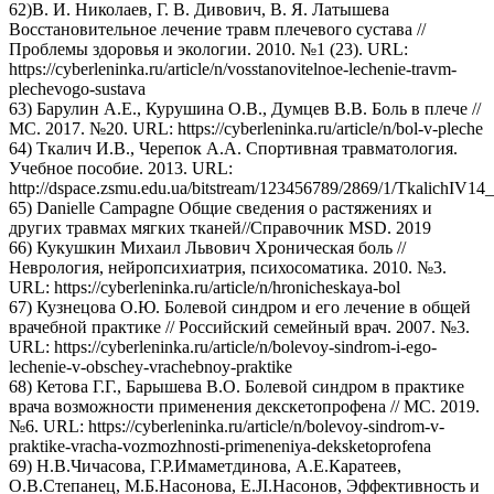
62)В. И. Николаев, Г. В. Дивович, В. Я. Латышева
Восстановительное лечение травм плечевого сустава //
Проблемы здоровья и экологии. 2010. №1 (23). URL:
https://cyberleninka.ru/article/n/vosstanovitelnoe-lechenie-travm-
plechevogo-sustava
63) Барулин А.Е., Курушина О.В., Думцев В.В. Боль в плече //
МС. 2017. №20. URL: https://cyberleninka.ru/article/n/bol-v-pleche
64) Ткалич И.В., Черепок А.А. Спортивная травматология.
Учебное пособие. 2013. URL:
http://dspace.zsmu.edu.ua/bitstream/123456789/2869/1/TkalichIV14
65) Danielle Campagne Общие сведения о растяжениях и
других травмах мягких тканей//Справочник MSD. 2019
66) Кукушкин Михаил Львович Хроническая боль //
Неврология, нейропсихиатрия, психосоматика. 2010. №3.
URL: https://cyberleninka.ru/article/n/hronicheskaya-bol
67) Кузнецова О.Ю. Болевой синдром и его лечение в общей
врачебной практике // Российский семейный врач. 2007. №3.
URL: https://cyberleninka.ru/article/n/bolevoy-sindrom-i-ego-
lechenie-v-obschey-vrachebnoy-praktike
68) Кетова Г.Г., Барышева В.О. Болевой синдром в практике
врача возможности применения декскетопрофена // МС. 2019.
№6. URL: https://cyberleninka.ru/article/n/bolevoy-sindrom-v-
praktike-vracha-vozmozhnosti-primeneniya-deksketoprofena
69) Н.В.Чичасова, Г.Р.Имаметдинова, А.Е.Каратеев,
О.В.Степанец, М.Б.Насонова, E.JI.Насонов, Эффективность и