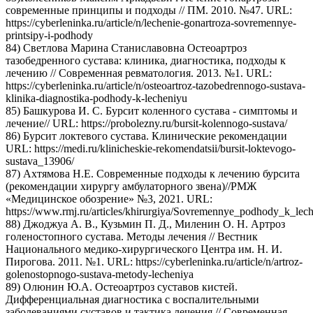
современные принципы и подходы // ПМ. 2010. №47. URL:
https://cyberleninka.ru/article/n/lechenie-gonartroza-sovremennye-
printsipy-i-podhody
84) Светлова Марина Станиславовна Остеоартроз
тазобедренного сустава: клиника, диагностика, подходы к
лечению // Современная ревматология. 2013. №1. URL:
https://cyberleninka.ru/article/n/osteoartroz-tazobedrennogo-sustava-
klinika-diagnostika-podhody-k-lecheniyu
85) Башкурова И. С. Бурсит коленного сустава - симптомы и
лечение// URL: https://probolezny.ru/bursit-kolennogo-sustava/
86) Бурсит локтевого сустава. Клинические рекомендации
URL: https://medi.ru/klinicheskie-rekomendatsii/bursit-loktevogo-
sustava_13906/
87) Ахтямова Н.Е. Современные подходы к лечению бурсита
(рекомендации хирургу амбулаторного звена)//РМЖ
«Медицинское обозрение» №3, 2021. URL:
https://www.rmj.ru/articles/khirurgiya/Sovremennye_podhody_k_le
88) Джоджуа А. В., Кузьмин П. Д., Миленин О. Н. Артроз
голеностопного сустава. Методы лечения // Вестник
Национального медико-хирургического Центра им. Н. И.
Пирогова. 2011. №1. URL: https://cyberleninka.ru/article/n/artroz-
golenostopnogo-sustava-metody-lecheniya
89) Олюнин Ю.А. Остеоартроз суставов кистей.
Дифференциальная диагностика с воспалительными
заболеваниями суставов и тактика лечения // Современная