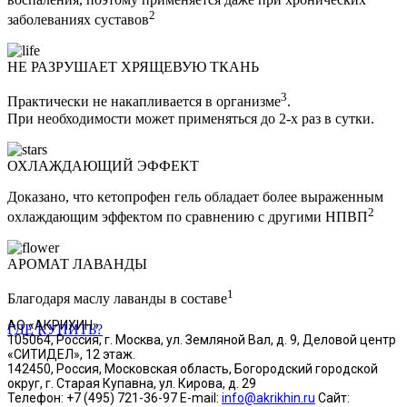
2
заболеваниях суставов
НЕ РАЗРУШАЕТ ХРЯЩЕВУЮ ТКАНЬ
3
Практически не накапливается в организме
.
При необходимости может применяться до 2-х раз в сутки.
ОХЛАЖДАЮЩИЙ ЭФФЕКТ
Доказано, что кетопрофен гель обладает более выраженным
2
охлаждающим эффектом по сравнению с другими НПВП
АРОМАТ ЛАВАНДЫ
1
Благодаря маслу лаванды в составе
АО «АКРИХИН»
ГДЕ КУПИТЬ?
105064, Россия, г. Москва, ул. Земляной Вал, д. 9, Деловой центр
«СИТИДЕЛ», 12 этаж.
142450, Россия, Московская область, Богородский городской
округ, г. Старая Купавна, ул. Кирова, д. 29
Телефон: +7 (495) 721-36-97 E-mail:
info@akrikhin.ru
Сайт: