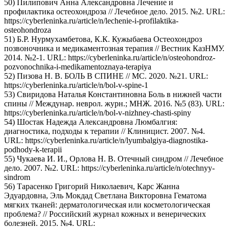
50) Пилипович Анна Александровна Лечение и
профилактика остеохондроза // Лечебное дело. 2015. №2. URL:
https://cyberleninka.ru/article/n/lechenie-i-profilaktika-
osteohondroza
51) Б.Р. Нурмухамбетова, К.К. Кужыбаева Остеохондроз
позвоночника и медикаментозная терапия // Вестник КазНМУ.
2014. №2-1. URL: https://cyberleninka.ru/article/n/osteohondroz-
pozvonochnika-i-medikamentoznaya-terapiya
52) Пизова Н. В. БОЛЬ В СПИНЕ // МС. 2020. №21. URL:
https://cyberleninka.ru/article/n/bol-v-spine-1
53) Свиридова Наталья Константиновна Боль в нижней части
спины // Междунар. неврол. журн.; МНЖ. 2016. №5 (83). URL:
https://cyberleninka.ru/article/n/bol-v-nizhney-chasti-spiny
54) Шостак Надежда Александровна Люмбалгия:
диагностика, подходы к терапии // Клиницист. 2007. №4.
URL: https://cyberleninka.ru/article/n/lyumbalgiya-diagnostika-
podhody-k-terapii
55) Чукаева И. И., Орлова Н. В. Отечный синдром // Лечебное
дело. 2007. №2. URL: https://cyberleninka.ru/article/n/otechnyy-
sindrom
56) Тарасенко Григорий Николаевич, Карс Жанна
Эдуардовна, Эль Мокдад Светлана Викторовна Гематома
мягких тканей: дерматологическая или косметологическая
проблема? // Российский журнал кожных и венерических
болезней. 2015. №4. URL: