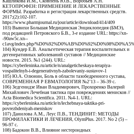
Кашликова И.М., Сковпень Ю.В., Воробьёв А.Н.
КЕТОПРОФЕН: ПРИМЕНЕНИЕ И ЛЕКАРСТВЕННЫЕ
ФОРМЫ. Разработка и регистрация лекарственных средств.
2017;(2):102-107.
https://www.pharmjournal.ru/jour/article/download/414/409
103) Вывихи Большая Медицинская Энциклопедия (БМЭ),
под редакцией Петровского Б.В., 3-е издание URL: https://xn-
-90aw5c.xn--
c1avg/index.php/%D0%92%D0%AB%D0%92%D0%98%D0%A5
104) Кундер Е.В. Анальгетическая терапия воспалительных и
дегенеративных заболеваний суставов // Медицинские
новости. 2015. №1 (244). URL:
https://cyberleninka.ru/article/n/analgeticheskaya-terapiya-
vospalitelnyh-i-degenerativnyh-zabolevaniy-sustavov-1
105) Ю.А. Олюнин, Боль в области тазобедренного сустава,
СОВPEМЕННАЯ Р ЕВМАТОЛОГИЯ №2’13 – 36-39 с.
106) Зедгенидзе Иван Владимирович, Прохоренко Валерий
Михайлович Лечебная тактика при повреждениях менисков //
Acta Biomedica Scientifica. 2011. №4-1. URL:
https://cyberleninka.ru/article/n/lechebnaya-taktika-pri-
povrezhdeniyah-meniskov
107) Данилова А.М., Леус П.В., ТЕНДИНИТ: МЕТОДЫ
ПРОФИЛАКТИКИ И ЛЕЧЕНИЯ, OlymPlus. 2017. No 2 (5) –
96-97 с.
108) Бадокин В.В., Влияние нестероидных