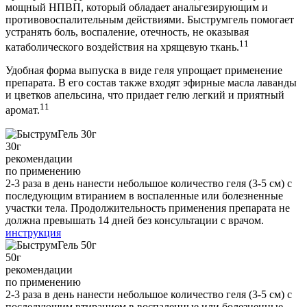
мощный НПВП, который обладает анальгезирующим и
противовоспалительным действиями. Быструмгель помогает
устранять боль, воспаление, отечность, не оказывая
11
катаболического воздействия на хрящевую ткань.
Удобная форма выпуска в виде геля упрощает применение
препарата. В его состав также входят эфирные масла лаванды
и цветков апельсина, что придает гелю легкий и приятный
11
аромат.
30
г
рекомендации
по применению
2-3 раза в день нанести небольшое количество геля (3-5 см) c
последующим втиранием в воспаленные или болезненные
участки тела. Продолжительность применения препарата не
должна превышать 14 дней без консультации с врачом.
инструкция
50
г
рекомендации
по применению
2-3 раза в день нанести небольшое количество геля (3-5 см) c
последующим втиранием в воспаленные или болезненные