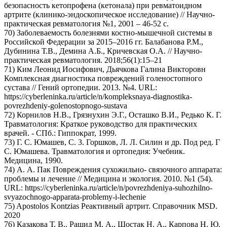
безопасность кетопрофена (кетонала) при ревматоидном
артрите (клинико-эндоскопическое исследование) // Научно-
практическая ревматология №1, 2001 – 46-52 с.
70) Заболеваемость болезнями костно-мышечной системы в
Российской Федерации за 2015–2016 гг. Балабанова Р.М.,
Дубинина Т.В., Демина А.Б., Кричевская О.А. // Научно-
практическая ревматология. 2018;56(1):15–21
71) Ким Леонид Иосифович, Дьячкова Галина Викторовн
Комплексная диагностика повреждений голеностопного
сустава // Гений ортопедии. 2013. №4. URL:
https://cyberleninka.ru/article/n/kompleksnaya-diagnostika-
povrezhdeniy-golenostopnogo-sustava
72) Корнилов Н.В., Грязнухин Э.Г., Осташко В.И., Редько К. Г.
Травматология: Краткое руководство для практических
врачей. - СПб.: Гиппократ, 1999.
73) Г. С. Юмашев, С. 3. Горшков, Л. Л. Силин и др. Под ред. Г
С. Юмашева. Травматология и ортопедия: Учебник.
Медицина, 1990.
74) А. А. Пак Повреждения сухожильно- связочного аппарата:
проблемы и лечение // Медицина и экология. 2010. №1 (54).
URL: https://cyberleninka.ru/article/n/povrezhdeniya-suhozhilno-
svyazochnogo-apparata-problemy-i-lechenie
75) Apostolos Kontzias Реактивный артрит. Справочник MSD.
2020
76) Казакова Т. В., Рашид М. А., Шостак Н. А., Карпова Н. Ю.