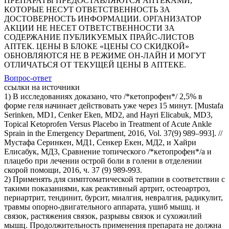
ПРЕПАРАТЫ ПРЕДОСТАВЛЯЮТСЯ АПТЕКАМИ,
КОТОРЫЕ НЕСУТ ОТВЕТСТВЕННОСТЬ ЗА
ДОСТОВЕРНОСТЬ ИНФОРМАЦИИ. ОРГАНИЗАТОР
АКЦИИ НЕ НЕСЕТ ОТВЕТСТВЕННОСТИ ЗА
СОДЕРЖАНИЕ ПУБЛИКУЕМЫХ ПРАЙС-ЛИСТОВ
АПТЕК. ЦЕНЫ В БЛОКЕ «ЦЕНЫ СО СКИДКОЙ»
ОБНОВЛЯЮТСЯ НЕ В РЕЖИМЕ ОН-ЛАЙН И МОГУТ
ОТЛИЧАТЬСЯ ОТ ТЕКУЩЕЙ ЦЕНЫ В АПТЕКЕ.
Вопрос-ответ
ссылки на источники
1) В исследованиях доказано, что /*кетопрофен*/ 2,5% в
форме геля начинает действовать уже через 15 минут. [Mustafa
Serinken, MD1, Cenker Eken, MD2, and Hayri Elicabuk, MD3,
Topical Ketoprofen Versus Placebo in Treatment of Acute Ankle
Sprain in the Emergency Department, 2016, Vol. 37(9) 989–993]. //
Мустафа Серинкен, МД1, Сенкер Екен, МД2, и Хайри
Елисабук, МД3, Сравнение топического /*кетопрофен*/а и
плацебо при лечении острой боли в голени в отделении
скорой помощи, 2016, ч. 37 (9) 989-993.
2) Применять для симптоматической терапии в соответствии с
такими показаниями, как реактивный артрит, остеоартроз,
периартрит, тендинит, бурсит, миалгия, невралгия, радикулит,
травмы опорно-двигательного аппарата, ушиб мышц. и
связок, растяжения связок, разрывы связок и сухожилий
мышц. Продолжительность применения препарата не должна