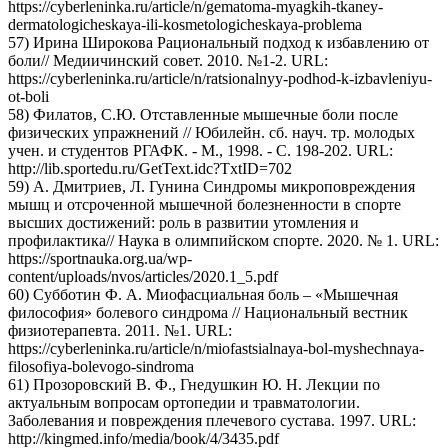
https://cyberleninka.ru/article/n/gematoma-myagkih-tkaney-
dermatologicheskaya-ili-kosmetologicheskaya-problema
57) Ирина Широкова Рациональный подход к избавлению от
боли// Медиичинский совет. 2010. №1-2. URL:
https://cyberleninka.ru/article/n/ratsionalnyy-podhod-k-izbavleniyu-
ot-boli
58) Филатов, С.Ю. Отставленные мышечные боли после
физических упражнений // Юбилейн. сб. науч. тр. молодых
учен. и студентов РГАФК. - М., 1998. - С. 198-202. URL:
http://lib.sportedu.ru/GetText.idc?TxtID=702
59) А. Дмитриев, Л. Гунина Синдромы микроповреждения
мышц и отсроченной мышечной болезненности в спорте
высших достижений: роль в развитии утомления и
профилактика// Наука в олимпийском спорте. 2020. № 1. URL:
https://sportnauka.org.ua/wp-
content/uploads/nvos/articles/2020.1_5.pdf
60) Субботин Ф. А. Миофасциальная боль – «Мышечная
философия» болевого синдрома // Национальный вестник
физиотерапевта. 2011. №1. URL:
https://cyberleninka.ru/article/n/miofastsialnaya-bol-myshechnaya-
filosofiya-bolevogo-sindroma
61) Прозоровский В. Ф., Гнедушкин Ю. Н. Лекции по
актуальным вопросам ортопедии и травматологии.
Заболевания и повреждения плечевого сустава. 1997. URL:
http://kingmed.info/media/book/4/3435.pdf