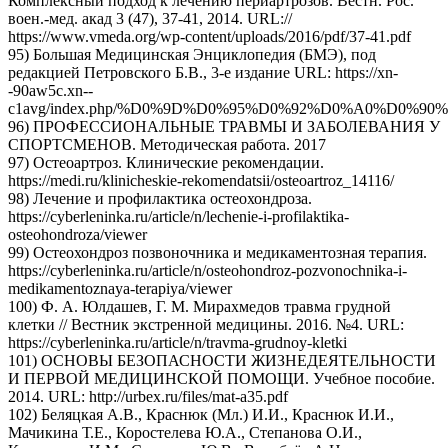
Комплексный подход к лечению периартрозов. Вестн. Рос.
воен.-мед. акад 3 (47), 37-41, 2014. URL://
https://www.vmeda.org/wp-content/uploads/2016/pdf/37-41.pdf
95) Большая Медицинская Энциклопедия (БМЭ), под
редакцией Петровского Б.В., 3-е издание URL: https://xn-
-90aw5c.xn--
c1avg/index.php/%D0%9D%D0%95%D0%92%D0%A0%D0%9
96) ПРОФЕССИОНАЛЬНЫЕ ТРАВМЫ И ЗАБОЛЕВАНИЯ У
СПОРТСМЕНОВ. Методическая работа. 2017
97) Остеоартроз. Клинические рекомендации.
https://medi.ru/klinicheskie-rekomendatsii/osteoartroz_14116/
98) Лечение и профилактика остеохондроза.
https://cyberleninka.ru/article/n/lechenie-i-profilaktika-
osteohondroza/viewer
99) Остеохондроз позвоночника и медикаментозная терапия.
https://cyberleninka.ru/article/n/osteohondroz-pozvonochnika-i-
medikamentoznaya-terapiya/viewer
100) Ф. А. Юлдашев, Г. М. Мирахмедов травма грудной
клетки // Вестник экстренной медицины. 2016. №4. URL:
https://cyberleninka.ru/article/n/travma-grudnoy-kletki
101) ОСНОВЫ БЕЗОПАСНОСТИ ЖИЗНЕДЕЯТЕЛЬНОСТИ
И ПЕРВОЙ МЕДИЦИНСКОЙ ПОМОЩИ. Учебное пособие.
2014. URL: http://urbex.ru/files/mat-a35.pdf
102) Беляцкая А.В., Краснюк (Мл.) И.И., Краснюк И.И.,
Мачикина Т.Е., Коростелева Ю.А., Степанова О.И.,