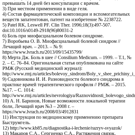
превышать 14 дней без консультации с врачом.
3) При местном применении в виде геля.
4) Состав фармацевтической композиции и вспомогательных
веществ запатентован, патент на изобретение № 2238722.
5) Patel RK, Leswell PF. Clin Ther. 1996;18(3):497-507.
doi:10.1016/s0149-2918(96)80031-2
6) Боль при миофасциальном болевом синдроме.
7) Воробьева О. В. Миофасциальный болевой синдром //
Лечащий врач. – 2013. – № 9:
https://www.lvrach.ru/2013/09/15435799/
8) Мерта Дж. Боль в шее // Consilium Medicum. – 1999. – Т.1, №
2. – С. 76–84. Оригинальная статья опубликована на сайте
РМЖ (Русский медицинский журнал):
http://www.rmj.ru/articles/bolevoy_sindrom/Boly_v_shee_prichin
9) Садовникова И. И. Разновидности болевого синдрома в
практике врачей терапевтического профиля // РМЖ. – 2015.
№17. – С. 1014:
http://www.rmj.ru/articles/nevrologiya/Raznovidnosti_bolevogo_sin
10) А. Н. Баринов, Новые возможности локальной терапии
боли, Лечащий врач №3 – 2008 г. –
https://www.lvrach.ru/2008/03/4912831
11) Инструкция по медицинскому применению препарата
Быструмгель.
12) http://www.kb85.ru/diagnostika-i-lechenie/razryv-svyazok/
13) Макаров С.А., Сергиенко С.А., Растяжения связок,