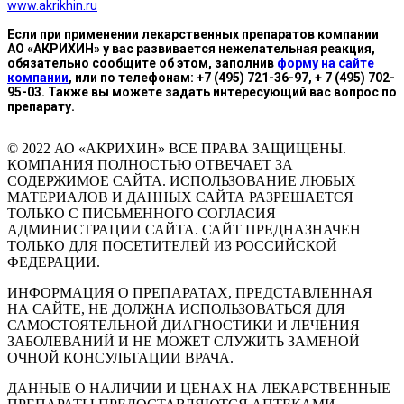
www.akrikhin.ru
Если при применении лекарственных препаратов компании
АО «АКРИХИН» у вас развивается нежелательная реакция,
обязательно сообщите об этом, заполнив
форму на сайте
компании
, или по телефонам: +7 (495) 721-36-97, + 7 (495) 702-
95-03. Также вы можете задать интересующий вас вопрос по
препарату.
© 2022 АО «АКРИХИН» ВСЕ ПРАВА ЗАЩИЩЕНЫ.
КОМПАНИЯ ПОЛНОСТЬЮ ОТВЕЧАЕТ ЗА
СОДЕРЖИМОЕ САЙТА. ИСПОЛЬЗОВАНИЕ ЛЮБЫХ
МАТЕРИАЛОВ И ДАННЫХ САЙТА РАЗРЕШАЕТСЯ
ТОЛЬКО С ПИСЬМЕННОГО СОГЛАСИЯ
АДМИНИСТРАЦИИ САЙТА. САЙТ ПРЕДНАЗНАЧЕН
ТОЛЬКО ДЛЯ ПОСЕТИТЕЛЕЙ ИЗ РОССИЙСКОЙ
ФЕДЕРАЦИИ.
ИНФОРМАЦИЯ О ПРЕПАРАТАХ, ПРЕДСТАВЛЕННАЯ
НА САЙТЕ, НЕ ДОЛЖНА ИСПОЛЬЗОВАТЬСЯ ДЛЯ
САМОСТОЯТЕЛЬНОЙ ДИАГНОСТИКИ И ЛЕЧЕНИЯ
ЗАБОЛЕВАНИЙ И НЕ МОЖЕТ СЛУЖИТЬ ЗАМЕНОЙ
ОЧНОЙ КОНСУЛЬТАЦИИ ВРАЧА.
ДАННЫЕ О НАЛИЧИИ И ЦЕНАХ НА ЛЕКАРСТВЕННЫЕ