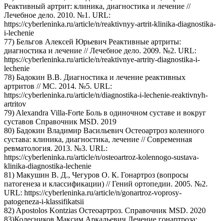
Реактивный артрит: клиника, диагностика и лечение //
Лечебное дело. 2010. №1. URL:
https://cyberleninka.ru/article/n/reaktivnyy-artrit-klinika-diagnostika-
i-lechenie
77) Бельгов Алексей Юрьевич Реактивные артриты:
диагностика и лечение // Лечебное дело. 2009. №2. URL:
https://cyberleninka.ru/article/n/reaktivnye-artrity-diagnostika-i-
lechenie
78) Бадокин В.В. Диагностика и лечение реактивных
артритов // МС. 2014. №5. URL:
https://cyberleninka.ru/article/n/diagnostika-i-lechenie-reaktivnyh-
artritov
79) Alexandra Villa-Forte Боль в одиночном суставе и вокруг
суставов Справочник MSD. 2019
80) Бадокин Владимир Васильевич Остеоартроз коленного
сустава: клиника, диагностика, лечение // Современная
ревматология. 2013. №3. URL:
https://cyberleninka.ru/article/n/osteoartroz-kolennogo-sustava-
klinika-diagnostika-lechenie
81) Макушин В. Д., Чегуров О. К. Гонартроз (вопросы
патогенеза и классификации) // Гений ортопедии. 2005. №2.
URL: https://cyberleninka.ru/article/n/gonartroz-voprosy-
patogeneza-i-klassifikatsii
82) Apostolos Kontzias Остеоартроз. Справочник MSD. 2020
83)Колесников Максим Аркадьевич Лечение гонартроза: