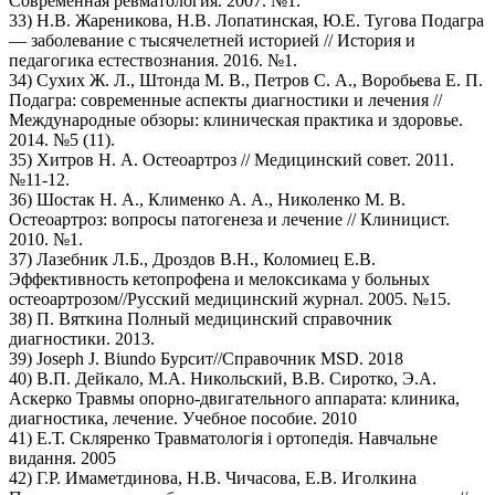
Современная ревматология. 2007. №1.
33) Н.В. Жареникова, Н.В. Лопатинская, Ю.Е. Тугова Подагра
— заболевание с тысячелетней историей // История и
педагогика естествознания. 2016. №1.
34) Сухих Ж. Л., Штонда М. В., Петров С. А., Воробьева Е. П.
Подагра: современные аспекты диагностики и лечения //
Международные обзоры: клиническая практика и здоровье.
2014. №5 (11).
35) Хитров Н. А. Остеоартроз // Медицинский совет. 2011.
№11-12.
36) Шостак Н. А., Клименко А. А., Николенко М. В.
Остеоартроз: вопросы патогенеза и лечение // Клиницист.
2010. №1.
37) Лазебник Л.Б., Дроздов В.Н., Коломиец Е.В.
Эффективность кетопрофена и мелоксикама у больных
остеоартрозом//Русский медицинский журнал. 2005. №15.
38) П. Вяткина Полный медицинский справочник
диагностики. 2013.
39) Joseph J. Biundo Бурсит//Справочник MSD. 2018
40) В.П. Дейкало, М.А. Никольский, В.В. Сиротко, Э.А.
Аскерко Травмы опорно-двигательного аппарата: клиника,
диагностика, лечение. Учебное пособие. 2010
41) Е.Т. Скляренко Травматологiя i ортопедiя. Навчальне
видання. 2005
42) Г.Р. Имаметдинова, Н.В. Чичасова, Е.В. Иголкина