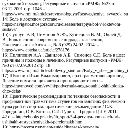
сухожилий и мышц, Регулярные выпуски «РМЖ» №23 от
03.12.2001 стр. 1046 –
https://www.rmj.ru/articles/revmatologiya/Rastyagheniya_svyazok_s
14) Боль в локтевом суставе –
https://navigator.mosgorzdrav.ru/diseases/terapiya/bol-v-loktevom-
sustave/
15) Супрун Э. В, Пиминов А. Ф., Кузнецова В. М., Оклей Д.
В., Боль в спине: современные подходы к лечению,
Еженедельник «Аптека», № 8 (929) 24.02. 2014. –
https://www.apteka.ua/article/278176
16) Пилипович А.А., Данилов А.Б., Симонов С.Г., Боль в шее:
причины и подходы к лечению, Регулярные выпуски «РМЖ»
№0 от 07.09.2012 стр. 18 –
https://www.rmj.ru/articles/bolevoy_sindrom/Boly_v_shee_prichiny
17) Шулепин Иван Владимирович, врач травматолог-ортопед,
Лечение опухоли щиколотки при подвороте ноги –
https://travmoved.com/vyvihi/podvernula-nogu-opuhla-shhikolotka-
chto-delat/
18) Практические рекомендации по технике безопасности и
профилактики травматизма студентов на занятиях физической
культурой и спортом: практические рекомендации / С.К.
Городилин, О.В. Котова, С.И. Гурин. – Гродно: ГрГУ, 2011. –
42 с. – http://ebooks.grsu.by/tb_sport/5-4-pervaya-pomoshch-pri-
ushibakh-rastyazheniyakh-i-perelomakh.htm
19) https://nrcerm.ru/patient-guide/diseases/knee-pain/