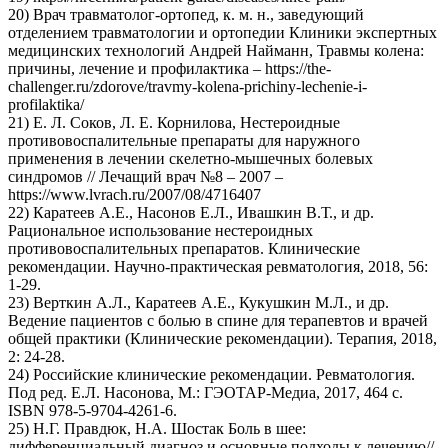
20) Врач травматолог-ортопед, к. м. н., заведующий
отделением травматологии и ортопедии Клиники экспертных
медицинских технологий Андрей Найманн, Травмы колена:
причины, лечение и профилактика – https://the-
challenger.ru/zdorove/travmy-kolena-prichiny-lechenie-i-
profilaktika/
21) Е. Л. Соков, Л. Е. Корнилова, Нестероидные
противовоспалительные препараты для наружного
применения в лечении скелетно-мышечных болевых
синдромов // Лечащий врач №8 – 2007 –
https://www.lvrach.ru/2007/08/4716407
22) Каратеев А.Е., Насонов Е.Л., Ивашкин В.Т., и др.
Рациональное использование нестероидных
противовоспалительных препаратов. Клинические
рекомендации. Научно-практическая ревматология, 2018, 56:
1-29.
23) Верткин А.Л., Каратеев А.Е., Кукушкин М.Л., и др.
Ведение пациентов с болью в спине для терапевтов и врачей
общей практики (Клинические рекомендации). Терапия, 2018,
2: 24-28.
24) Российские клинические рекомендации. Ревматология.
Под ред. Е.Л. Насонова, М.: ГЭОТАР-Медиа, 2017, 464 с.
ISBN 978-5-9704-4261-6.
25) Н.Г. Правдюк, Н.А. Шостак Боль в шее:
дифференциальный диагноз и основные подходы к лечению//