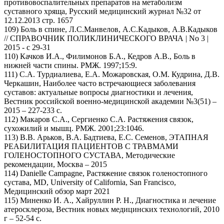
противовоспалительных препаратов на метаболизм
суставного хряща, Русский медицинский журнал №32 от
12.12.2013 стр. 1657
109) Боль в спине, Л.С.Манвелов, А.С.Кадыков, А.В.Кадыков
// СПРАВОЧНИК ПОЛИКЛИНИЧЕСКОГО ВРАЧА | No 3 |
2015 - с 29-31
110) Качков И.А., Филимонов Б.А., Кедров А.В., Боль в
нижней части спины. РМЖ. 1997;15:9.
111) С.А. Турдиалиева, Е.А. Можаровская, О.М. Кудрина, Д.В.
Черкашин, Наиболее часто встречающиеся заболевания
суставов: актуальные вопросы диагностики и лечения,
Вестник российской военно-медицинской академии №3(51) –
2015 – 227-233 с.
112) Макаров С.А., Сергиенко С.А. Растяжения связок,
сухожилий и мышц. РМЖ. 2001;23:1046.
113) В.В. Арьков, В.А. Бадтиева, Е.С. Семенов, ЭТАПНАЯ
РЕАБИЛИТАЦИЯ ПАЦИЕНТОВ С ТРАВМАМИ
ГОЛЕНОСТОПНОГО СУСТАВА, Методические
рекомендации, Москва – 2015
114) Danielle Campagne, Растяжение связок голеностопного
сустава, MD, University of California, San Francisco,
Медицинский обзор март 2021
115) Миненко И. А., Хайруллин Р. Н., Диагностика и лечение
атеросклероза, Вестник новых медицинских технологий, 2010
г – 52-54 с.