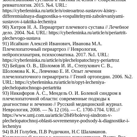
ревматология. 2015. №4. URL:
https://cyberleninka.ru/article/n/osteoartroz-sustavov-kistey-
differentsialnaya-diagnostika-s-vospalitelnymi-zabolevaniyami-
sustavov-i-taktika-lecheniya
90) Хитров Н. А. Периартрит плечевого сустава // Лечебное
дело. 2004. №4. URL: https://cyberleninka.ru/article/n/periartrit-
plechevogo-sustava
91) Исайкин Алексей Иванович, Иванова М.А.
Плечелопаточный периартроз // Неврология,
нейропсихиатрия, психосоматика. 2017. №1. URL:
https://cyberleninka.ru/article/n/plechelopatochnyy-periartroz
92) Бейдик О. В., Шоломов И. И., Степухович С. В.,
Шоломова К. К., Левченко Е. И. Опыт лечения
плечелопаточного периартрита // Гений ортопедии. 2006. №2.
URL: https://cyberleninka.ru/article/n/opyt-lecheniya-
plechelopatochnogo-periartrita
93) Никифоров А. С., Мендель О. И. Болевой синдром в
плечелопаточной области: современные подходы к
диагностике и лечению // Русский медицинский журнал.
Неврология, 2008. — № 12 (16). — С. 1700-1704. URL://
https://www.umj.com.ua/article/2849/bolevoj-sindrom-v-
plechelopatochnoj-oblasti-sovremennye-podxody-k-diagnostike-i-
lecheniyu
94) В.Н Голубев, П.В Родичкин, Н.С Шаламанов.