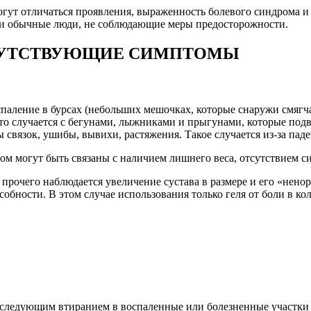
могут отличаться проявления, выраженность болевого синдрома и
о и обычные люди, не соблюдающие меры предосторожности.
ОПУТСТВУЮЩИЕ СИМПТОМЫ
спаление в бурсах (небольших мешочках, которые снаружи смягч
то случается с бегунами, лыжниками и прыгунами, которые подв
 связок, ушибы, вывихи, растяжения. Такое случается из-за паде
ом могут быть связаны с наличием лишнего веса, отсутствием 
 прочего наблюдается увеличение сустава в размере и его «нено
собности. В этом случае использования только геля от боли в ко
c последующим втиранием в воспаленные или болезненные участк