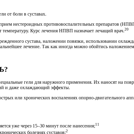
ли от боли в суставах.
 прием нестероидных противовоспалительных препаратов (НПВП)
20
 температуру. Курс лечения НПВП назначает лечащий врач.
режденного сустава, наложении повязки, использовании охлажд
дальнейшее лечение. Так как иногда можно обойтись наложением г
Ь?
ециальные гели для наружного применения. Их наносят на повр
ий и даже охлаждающий эффекты.
и острых или хронических воспалениях опорно-двигательного ап
11
ется уже через 15–30 минут после нанесения;
2
хронических болезнях суставов;