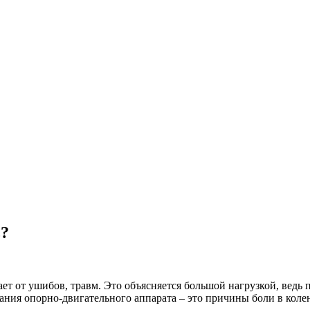
ь?
ает от ушибов, травм. Это объясняется большой нагрузкой, ведь
ания опорно-двигательного аппарата – это причины боли в колен