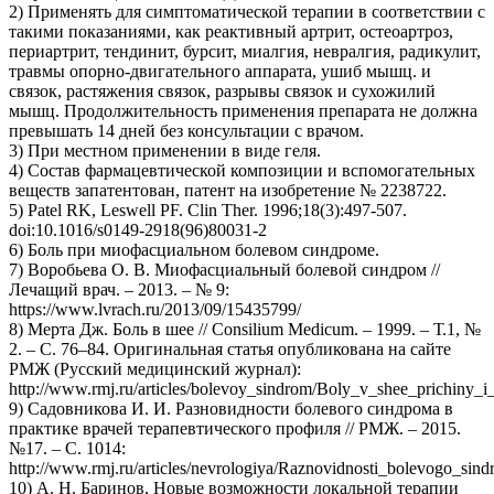
2) Применять для симптоматической терапии в соответствии с
такими показаниями, как реактивный артрит, остеоартроз,
периартрит, тендинит, бурсит, миалгия, невралгия, радикулит,
травмы опорно-двигательного аппарата, ушиб мышц. и
связок, растяжения связок, разрывы связок и сухожилий
мышц. Продолжительность применения препарата не должна
превышать 14 дней без консультации с врачом.
3) При местном применении в виде геля.
4) Состав фармацевтической композиции и вспомогательных
веществ запатентован, патент на изобретение № 2238722.
5) Patel RK, Leswell PF. Clin Ther. 1996;18(3):497-507.
doi:10.1016/s0149-2918(96)80031-2
6) Боль при миофасциальном болевом синдроме.
7) Воробьева О. В. Миофасциальный болевой синдром //
Лечащий врач. – 2013. – № 9:
https://www.lvrach.ru/2013/09/15435799/
8) Мерта Дж. Боль в шее // Consilium Medicum. – 1999. – Т.1, №
2. – С. 76–84. Оригинальная статья опубликована на сайте
РМЖ (Русский медицинский журнал):
http://www.rmj.ru/articles/bolevoy_sindrom/Boly_v_shee_prichin
9) Садовникова И. И. Разновидности болевого синдрома в
практике врачей терапевтического профиля // РМЖ. – 2015.
№17. – С. 1014:
http://www.rmj.ru/articles/nevrologiya/Raznovidnosti_bolevogo_sin
10) А. Н. Баринов, Новые возможности локальной терапии