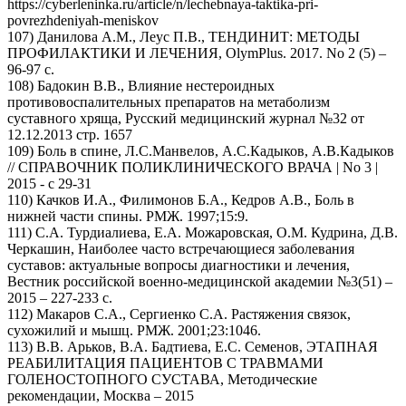
https://cyberleninka.ru/article/n/lechebnaya-taktika-pri-
povrezhdeniyah-meniskov
107) Данилова А.М., Леус П.В., ТЕНДИНИТ: МЕТОДЫ
ПРОФИЛАКТИКИ И ЛЕЧЕНИЯ, OlymPlus. 2017. No 2 (5) –
96-97 с.
108) Бадокин В.В., Влияние нестероидных
противовоспалительных препаратов на метаболизм
суставного хряща, Русский медицинский журнал №32 от
12.12.2013 стр. 1657
109) Боль в спине, Л.С.Манвелов, А.С.Кадыков, А.В.Кадыков
// СПРАВОЧНИК ПОЛИКЛИНИЧЕСКОГО ВРАЧА | No 3 |
2015 - с 29-31
110) Качков И.А., Филимонов Б.А., Кедров А.В., Боль в
нижней части спины. РМЖ. 1997;15:9.
111) С.А. Турдиалиева, Е.А. Можаровская, О.М. Кудрина, Д.В.
Черкашин, Наиболее часто встречающиеся заболевания
суставов: актуальные вопросы диагностики и лечения,
Вестник российской военно-медицинской академии №3(51) –
2015 – 227-233 с.
112) Макаров С.А., Сергиенко С.А. Растяжения связок,
сухожилий и мышц. РМЖ. 2001;23:1046.
113) В.В. Арьков, В.А. Бадтиева, Е.С. Семенов, ЭТАПНАЯ
РЕАБИЛИТАЦИЯ ПАЦИЕНТОВ С ТРАВМАМИ
ГОЛЕНОСТОПНОГО СУСТАВА, Методические
рекомендации, Москва – 2015