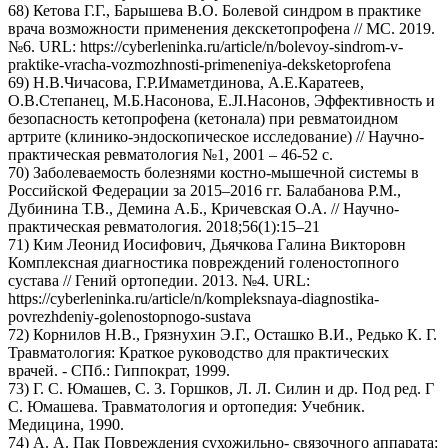
68) Кетова Г.Г., Барышева В.О. Болевой синдром в практике
врача возможности применения декскетопрофена // МС. 2019.
№6. URL: https://cyberleninka.ru/article/n/bolevoy-sindrom-v-
praktike-vracha-vozmozhnosti-primeneniya-deksketoprofena
69) Н.В.Чичасова, Г.Р.Имаметдинова, А.Е.Каратеев,
О.В.Степанец, М.Б.Насонова, E.JI.Насонов, Эффективность и
безопасность кетопрофена (кетонала) при ревматоидном
артрите (клинико-эндоскопическое исследование) // Научно-
практическая ревматология №1, 2001 – 46-52 с.
70) Заболеваемость болезнями костно-мышечной системы в
Российской Федерации за 2015–2016 гг. Балабанова Р.М.,
Дубинина Т.В., Демина А.Б., Кричевская О.А. // Научно-
практическая ревматология. 2018;56(1):15–21
71) Ким Леонид Иосифович, Дьячкова Галина Викторовн
Комплексная диагностика повреждений голеностопного
сустава // Гений ортопедии. 2013. №4. URL:
https://cyberleninka.ru/article/n/kompleksnaya-diagnostika-
povrezhdeniy-golenostopnogo-sustava
72) Корнилов Н.В., Грязнухин Э.Г., Осташко В.И., Редько К. Г.
Травматология: Краткое руководство для практических
врачей. - СПб.: Гиппократ, 1999.
73) Г. С. Юмашев, С. 3. Горшков, Л. Л. Силин и др. Под ред. Г
С. Юмашева. Травматология и ортопедия: Учебник.
Медицина, 1990.
74) А. А. Пак Повреждения сухожильно- связочного аппарата: