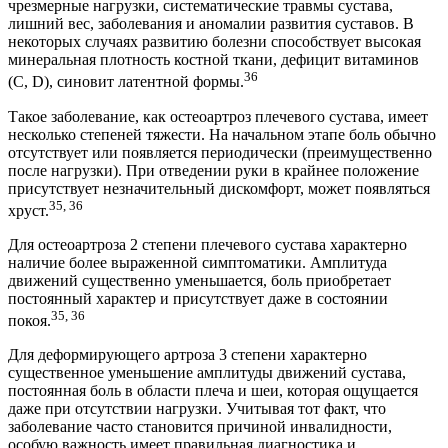
чрезмерные нагрузки, систематические травмы сустава,
лишний вес, заболевания и аномалии развития суставов. В
некоторых случаях развитию болезни способствует высокая
минеральная плотность костной ткани, дефицит витаминов
36
(C, D), синовит латентной формы.
Такое заболевание, как остеоартроз плечевого сустава, имеет
несколько степеней тяжести. На начальном этапе боль обычно
отсутствует или появляется периодически (преимущественно
после нагрузки). При отведении руки в крайнее положение
присутствует незначительный дискомфорт, может появляться
35, 36
хруст.
Для остеоартроза 2 степени плечевого сустава характерно
наличие более выраженной симптоматики. Амплитуда
движений существенно уменьшается, боль приобретает
постоянный характер и присутствует даже в состоянии
35, 36
покоя.
Для деформирующего артроза 3 степени характерно
существенное уменьшение амплитуды движений сустава,
постоянная боль в области плеча и шеи, которая ощущается
даже при отсутствии нагрузки. Учитывая тот факт, что
заболевание часто становится причиной инвалидности,
особую важность имеет правильная диагностика и