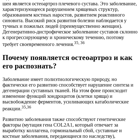
шеи является остеоартроз плечевого сустава. Это заболевание,
характеризующееся разрушением хрящевых структур,
образованием костных наростов, развитием реактивного
синовита. Высокий риск развития болезни наблюдается у
тучных и пожилых людей (преимущественно женщин).
Дегенеративно-дистрофическое заболевание суставов склонно
к прогрессирующему и хроническому течению, поэтому
35, 36
требует своевременного лечения.
Почему появляется остеоартроз и как
его распознать?
Заболевание имеет полиэтиологическую природу, но
фактически его развитию способствует нарушение синтеза и
дегенерации суставных тканей. На этом фоне происходит
изменение функций хондроцитов (клетки хряща) и
высвобождение ферментов, усиливающих катаболические
35,36
реакции.
Развитию заболевания также способствуют генетические
факторы (мутация гена COL2A1, который отвечает за
выработку коллагена, гормональный сбой, суставные и
костные заболевания, передающиеся по наследству),