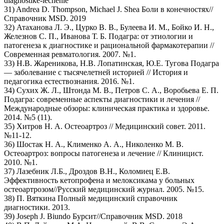
diagnostike-lechenie
31) Andrea D. Thompson, Michael J. Shea Боли в конечностях//
Справочник MSD. 2019
32) Атаханова Л. Э., Цурко В. В., Булеева И. М., Бойко И. Н.,
Железнов С. П., Иванова Т. Б. Подагра: от этиологии и
патогенеза к диагностике и рациональной фармакотерапии //
Современная ревматология. 2007. №1.
33) Н.В. Жареникова, Н.В. Лопатинская, Ю.Е. Тугова Подагра
— заболевание с тысячелетней историей // История и
педагогика естествознания. 2016. №1.
34) Сухих Ж. Л., Штонда М. В., Петров С. А., Воробьева Е. П.
Подагра: современные аспекты диагностики и лечения //
Международные обзоры: клиническая практика и здоровье.
2014. №5 (11).
35) Хитров Н. А. Остеоартроз // Медицинский совет. 2011.
№11-12.
36) Шостак Н. А., Клименко А. А., Николенко М. В.
Остеоартроз: вопросы патогенеза и лечение // Клиницист.
2010. №1.
37) Лазебник Л.Б., Дроздов В.Н., Коломиец Е.В.
Эффективность кетопрофена и мелоксикама у больных
остеоартрозом//Русский медицинский журнал. 2005. №15.
38) П. Вяткина Полный медицинский справочник
диагностики. 2013.
39) Joseph J. Biundo Бурсит//Справочник MSD. 2018