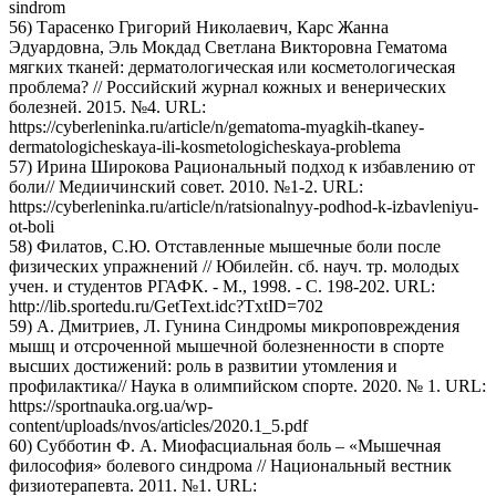
sindrom
56) Тарасенко Григорий Николаевич, Карс Жанна
Эдуардовна, Эль Мокдад Светлана Викторовна Гематома
мягких тканей: дерматологическая или косметологическая
проблема? // Российский журнал кожных и венерических
болезней. 2015. №4. URL:
https://cyberleninka.ru/article/n/gematoma-myagkih-tkaney-
dermatologicheskaya-ili-kosmetologicheskaya-problema
57) Ирина Широкова Рациональный подход к избавлению от
боли// Медиичинский совет. 2010. №1-2. URL:
https://cyberleninka.ru/article/n/ratsionalnyy-podhod-k-izbavleniyu-
ot-boli
58) Филатов, С.Ю. Отставленные мышечные боли после
физических упражнений // Юбилейн. сб. науч. тр. молодых
учен. и студентов РГАФК. - М., 1998. - С. 198-202. URL:
http://lib.sportedu.ru/GetText.idc?TxtID=702
59) А. Дмитриев, Л. Гунина Синдромы микроповреждения
мышц и отсроченной мышечной болезненности в спорте
высших достижений: роль в развитии утомления и
профилактика// Наука в олимпийском спорте. 2020. № 1. URL:
https://sportnauka.org.ua/wp-
content/uploads/nvos/articles/2020.1_5.pdf
60) Субботин Ф. А. Миофасциальная боль – «Мышечная
философия» болевого синдрома // Национальный вестник
физиотерапевта. 2011. №1. URL: