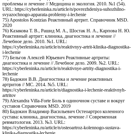
проблемы и лечение // Медицина и экология. 2010. №1 (54).
URL: https://cyberleninka.ru/article/n/povrezhdeniya-suhozhilno-
svyazochnogo-apparata-problemy-i-lechenie
75) Apostolos Kontzias Реактивный артрит. Справочник MSD.
2020
76) Казакова Т. В., Рашид М. А., Шостак Н. А., Карпова Н. Ю.
Реактивный артрит: клиника, диагностика и лечение //
Лечебное дело. 2010. №1. URL:
https://cyberleninka.ru/article/n/reaktivnyy-artrit-klinika-diagnostika-
i-lechenie
77) Бельгов Алексей Юрьевич Реактивные артриты:
диагностика и лечение // Лечебное дело. 2009. №2. URL:
https://cyberleninka.ru/article/n/reaktivnye-artrity-diagnostika-i-
lechenie
78) Бадокин В.В. Диагностика и лечение реактивных
артритов // МС. 2014. №5. URL:
https://cyberleninka.ru/article/n/diagnostika-i-lechenie-reaktivnyh-
artritov
79) Alexandra Villa-Forte Боль в одиночном суставе и вокруг
суставов Справочник MSD. 2019
80) Бадокин Владимир Васильевич Остеоартроз коленного
сустава: клиника, диагностика, лечение // Современная
ревматология. 2013. №3. URL:
https://cyberleninka.ru/article/n/osteoartroz-kolennogo-sustava-
klinika-diagnostika-lechenie