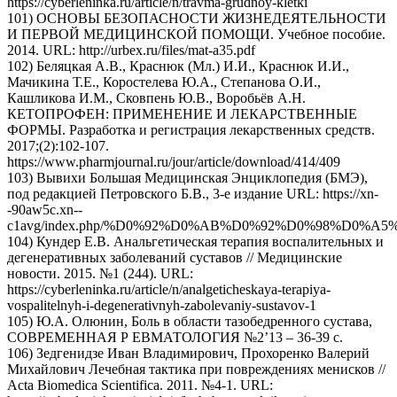
https://cyberleninka.ru/article/n/travma-grudnoy-kletki
101) ОСНОВЫ БЕЗОПАСНОСТИ ЖИЗНЕДЕЯТЕЛЬНОСТИ
И ПЕРВОЙ МЕДИЦИНСКОЙ ПОМОЩИ. Учебное пособие.
2014. URL: http://urbex.ru/files/mat-a35.pdf
102) Беляцкая А.В., Краснюк (Мл.) И.И., Краснюк И.И.,
Мачикина Т.Е., Коростелева Ю.А., Степанова О.И.,
Кашликова И.М., Сковпень Ю.В., Воробьёв А.Н.
КЕТОПРОФЕН: ПРИМЕНЕНИЕ И ЛЕКАРСТВЕННЫЕ
ФОРМЫ. Разработка и регистрация лекарственных средств.
2017;(2):102-107.
https://www.pharmjournal.ru/jour/article/download/414/409
103) Вывихи Большая Медицинская Энциклопедия (БМЭ),
под редакцией Петровского Б.В., 3-е издание URL: https://xn-
-90aw5c.xn--
c1avg/index.php/%D0%92%D0%AB%D0%92%D0%98%D0%A5
104) Кундер Е.В. Анальгетическая терапия воспалительных и
дегенеративных заболеваний суставов // Медицинские
новости. 2015. №1 (244). URL:
https://cyberleninka.ru/article/n/analgeticheskaya-terapiya-
vospalitelnyh-i-degenerativnyh-zabolevaniy-sustavov-1
105) Ю.А. Олюнин, Боль в области тазобедренного сустава,
СОВPEМЕННАЯ Р ЕВМАТОЛОГИЯ №2’13 – 36-39 с.
106) Зедгенидзе Иван Владимирович, Прохоренко Валерий
Михайлович Лечебная тактика при повреждениях менисков //
Acta Biomedica Scientifica. 2011. №4-1. URL: