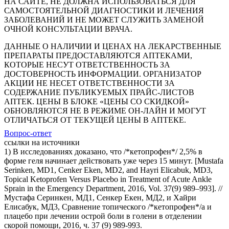
НА САЙТЕ, НЕ ДОЛЖНА ИСПОЛЬЗОВАТЬСЯ ДЛЯ
САМОСТОЯТЕЛЬНОЙ ДИАГНОСТИКИ И ЛЕЧЕНИЯ
ЗАБОЛЕВАНИЙ И НЕ МОЖЕТ СЛУЖИТЬ ЗАМЕНОЙ
ОЧНОЙ КОНСУЛЬТАЦИИ ВРАЧА.
ДАННЫЕ О НАЛИЧИИ И ЦЕНАХ НА ЛЕКАРСТВЕННЫЕ
ПРЕПАРАТЫ ПРЕДОСТАВЛЯЮТСЯ АПТЕКАМИ,
КОТОРЫЕ НЕСУТ ОТВЕТСТВЕННОСТЬ ЗА
ДОСТОВЕРНОСТЬ ИНФОРМАЦИИ. ОРГАНИЗАТОР
АКЦИИ НЕ НЕСЕТ ОТВЕТСТВЕННОСТИ ЗА
СОДЕРЖАНИЕ ПУБЛИКУЕМЫХ ПРАЙС-ЛИСТОВ
АПТЕК. ЦЕНЫ В БЛОКЕ «ЦЕНЫ СО СКИДКОЙ»
ОБНОВЛЯЮТСЯ НЕ В РЕЖИМЕ ОН-ЛАЙН И МОГУТ
ОТЛИЧАТЬСЯ ОТ ТЕКУЩЕЙ ЦЕНЫ В АПТЕКЕ.
Вопрос-ответ
ссылки на источники
1) В исследованиях доказано, что /*кетопрофен*/ 2,5% в
форме геля начинает действовать уже через 15 минут. [Mustafa
Serinken, MD1, Cenker Eken, MD2, and Hayri Elicabuk, MD3,
Topical Ketoprofen Versus Placebo in Treatment of Acute Ankle
Sprain in the Emergency Department, 2016, Vol. 37(9) 989–993]. //
Мустафа Серинкен, МД1, Сенкер Екен, МД2, и Хайри
Елисабук, МД3, Сравнение топического /*кетопрофен*/а и
плацебо при лечении острой боли в голени в отделении
скорой помощи, 2016, ч. 37 (9) 989-993.