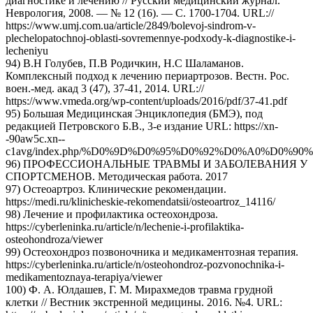
диагностике и лечению // Русский медицинский журнал.
Неврология, 2008. — № 12 (16). — С. 1700-1704. URL://
https://www.umj.com.ua/article/2849/bolevoj-sindrom-v-
plechelopatochnoj-oblasti-sovremennye-podxody-k-diagnostike-i-
lecheniyu
94) В.Н Голубев, П.В Родичкин, Н.С Шаламанов.
Комплексный подход к лечению периартрозов. Вестн. Рос.
воен.-мед. акад 3 (47), 37-41, 2014. URL://
https://www.vmeda.org/wp-content/uploads/2016/pdf/37-41.pdf
95) Большая Медицинская Энциклопедия (БМЭ), под
редакцией Петровского Б.В., 3-е издание URL: https://xn-
-90aw5c.xn--
c1avg/index.php/%D0%9D%D0%95%D0%92%D0%A0%D0%9
96) ПРОФЕССИОНАЛЬНЫЕ ТРАВМЫ И ЗАБОЛЕВАНИЯ У
СПОРТСМЕНОВ. Методическая работа. 2017
97) Остеоартроз. Клинические рекомендации.
https://medi.ru/klinicheskie-rekomendatsii/osteoartroz_14116/
98) Лечение и профилактика остеохондроза.
https://cyberleninka.ru/article/n/lechenie-i-profilaktika-
osteohondroza/viewer
99) Остеохондроз позвоночника и медикаментозная терапия.
https://cyberleninka.ru/article/n/osteohondroz-pozvonochnika-i-
medikamentoznaya-terapiya/viewer
100) Ф. А. Юлдашев, Г. М. Мирахмедов травма грудной
клетки // Вестник экстренной медицины. 2016. №4. URL: