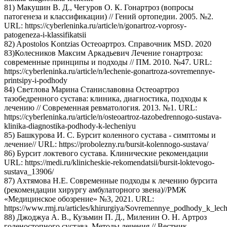
81) Макушин В. Д., Чегуров О. К. Гонартроз (вопросы
патогенеза и классификации) // Гений ортопедии. 2005. №2.
URL: https://cyberleninka.ru/article/n/gonartroz-voprosy-
patogeneza-i-klassifikatsii
82) Apostolos Kontzias Остеоартроз. Справочник MSD. 2020
83)Колесников Максим Аркадьевич Лечение гонартроза:
современные принципы и подходы // ПМ. 2010. №47. URL:
https://cyberleninka.ru/article/n/lechenie-gonartroza-sovremennye-
printsipy-i-podhody
84) Светлова Марина Станиславовна Остеоартроз
тазобедренного сустава: клиника, диагностика, подходы к
лечению // Современная ревматология. 2013. №1. URL:
https://cyberleninka.ru/article/n/osteoartroz-tazobedrennogo-sustava-
klinika-diagnostika-podhody-k-lecheniyu
85) Башкурова И. С. Бурсит коленного сустава - симптомы и
лечение// URL: https://probolezny.ru/bursit-kolennogo-sustava/
86) Бурсит локтевого сустава. Клинические рекомендации
URL: https://medi.ru/klinicheskie-rekomendatsii/bursit-loktevogo-
sustava_13906/
87) Ахтямова Н.Е. Современные подходы к лечению бурсита
(рекомендации хирургу амбулаторного звена)//РМЖ
«Медицинское обозрение» №3, 2021. URL:
https://www.rmj.ru/articles/khirurgiya/Sovremennye_podhody_k_le
88) Джоджуа А. В., Кузьмин П. Д., Миленин О. Н. Артроз
голеностопного сустава. Методы лечения // Вестник