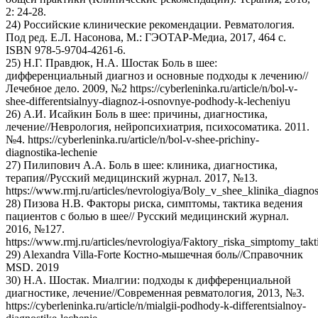
2: 24-28.
24) Российские клинические рекомендации. Ревматология.
Под ред. Е.Л. Насонова, М.: ГЭОТАР-Медиа, 2017, 464 с.
ISBN 978-5-9704-4261-6.
25) Н.Г. Правдюк, Н.А. Шостак Боль в шее:
дифференциальный диагноз и основные подходы к лечению//
Лечебное дело. 2009, №2 https://cyberleninka.ru/article/n/bol-v-
shee-differentsialnyy-diagnoz-i-osnovnye-podhody-k-lecheniyu
26) А.И. Исайкин Боль в шее: причины, диагностика,
лечение//Неврология, нейропсихиатрия, психосоматика. 2011.
№4. https://cyberleninka.ru/article/n/bol-v-shee-prichiny-
diagnostika-lechenie
27) Пилипович А.А. Боль в шее: клиника, диагностика,
терапия//Русский медицинский журнал. 2017, №13.
https://www.rmj.ru/articles/nevrologiya/Boly_v_shee_klinika_diagnos
28) Пизова Н.В. Факторы риска, симптомы, тактика ведения
пациентов с болью в шее// Русский медицинский журнал.
2016, №127.
https://www.rmj.ru/articles/nevrologiya/Faktory_riska_simptomy_ta
29) Alexandra Villa-Forte Костно-мышечная боль//Справочник
MSD. 2019
30) Н.А. Шостак. Миалгии: подходы к дифференциальной
диагностике, лечение//Современная ревматология, 2013, №3.
https://cyberleninka.ru/article/n/mialgii-podhody-k-differentsialnoy-