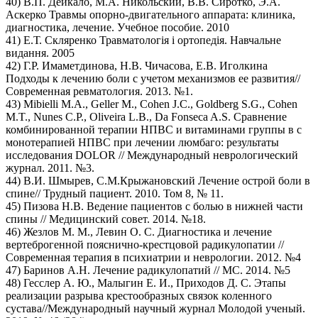
40) В.П. Дейкало, М.А. Никольский, В.В. Сиротко, Э.А.
Аскерко Травмы опорно-двигательного аппарата: клиника,
диагностика, лечение. Учебное пособие. 2010
41) Е.Т. Скляренко Травматологiя i ортопедiя. Навчальне
видання. 2005
42) Г.Р. Имаметдинова, Н.В. Чичасова, Е.В. Иголкина
Подходы к лечению боли с учетом механизмов ее развития//
Современная ревматология. 2013. №1.
43) Mibielli M.A., Geller M., Cohen J.С., Goldberg S.G., Cohen
M.T., Nunes C.P., Oliveira L.B., Da Fonseca A.S. Сравнение
комбинированной терапии НПВС и витаминами группы в с
монотерапией НПВС при лечении люмбаго: результаты
исследования DOLOR // Международный неврологический
журнал. 2011. №3.
44) В.И. Шмырев, С.М.Крыжановский Лечение острой боли в
спине// Трудный пациент. 2010. Том 8, № 11.
45) Пизова Н.В. Ведение пациентов с болью в нижней части
спины // Медицинский совет. 2014. №18.
46) Жезлов М. М., Левин О. С. Диагностика и лечение
вертеброгенной пояснично-крестцовой радикулопатии //
Современная терапия в психиатрии и неврологии. 2012. №4
47) Баринов А.Н. Лечение радикулопатий // МС. 2014. №5
48) Гесслер А. Ю., Малыгин Е. И., Приходов Д. С. Этапы
реализации разрыва крестообразных связок коленного
сустава//Международный научный журнал Молодой ученый.