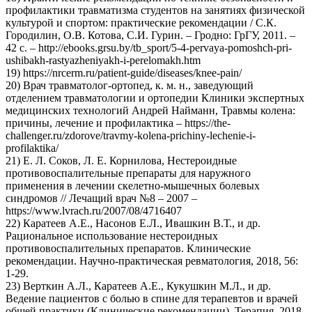
профилактики травматизма студентов на занятиях физической
культурой и спортом: практические рекомендации / С.К.
Городилин, О.В. Котова, С.И. Гурин. – Гродно: ГрГУ, 2011. –
42 с. – http://ebooks.grsu.by/tb_sport/5-4-pervaya-pomoshch-pri-
ushibakh-rastyazheniyakh-i-perelomakh.htm
19) https://nrcerm.ru/patient-guide/diseases/knee-pain/
20) Врач травматолог-ортопед, к. м. н., заведующий
отделением травматологии и ортопедии Клиники экспертных
медицинских технологий Андрей Найманн, Травмы колена:
причины, лечение и профилактика – https://the-
challenger.ru/zdorove/travmy-kolena-prichiny-lechenie-i-
profilaktika/
21) Е. Л. Соков, Л. Е. Корнилова, Нестероидные
противовоспалительные препараты для наружного
применения в лечении скелетно-мышечных болевых
синдромов // Лечащий врач №8 – 2007 –
https://www.lvrach.ru/2007/08/4716407
22) Каратеев А.Е., Насонов Е.Л., Ивашкин В.Т., и др.
Рациональное использование нестероидных
противовоспалительных препаратов. Клинические
рекомендации. Научно-практическая ревматология, 2018, 56:
1-29.
23) Верткин А.Л., Каратеев А.Е., Кукушкин М.Л., и др.
Ведение пациентов с болью в спине для терапевтов и врачей
общей практики (Клинические рекомендации). Терапия, 2018,