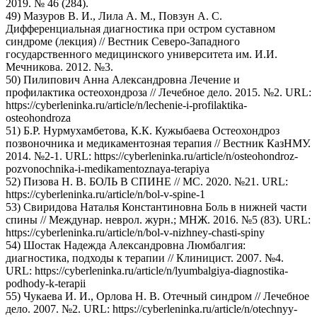
2019. № 46 (284).
49) Мазуров В. И., Лила А. М., Повзун А. С.
Дифференциальная диагностика при остром суставном
синдроме (лекция) // Вестник Северо-Западного
государственного медицинского университета им. И.И.
Мечникова. 2012. №3.
50) Пилипович Анна Александровна Лечение и
профилактика остеохондроза // Лечебное дело. 2015. №2. URL:
https://cyberleninka.ru/article/n/lechenie-i-profilaktika-
osteohondroza
51) Б.Р. Нурмухамбетова, К.К. Кужыбаева Остеохондроз
позвоночника и медикаментозная терапия // Вестник КазНМУ.
2014. №2-1. URL: https://cyberleninka.ru/article/n/osteohondroz-
pozvonochnika-i-medikamentoznaya-terapiya
52) Пизова Н. В. БОЛЬ В СПИНЕ // МС. 2020. №21. URL:
https://cyberleninka.ru/article/n/bol-v-spine-1
53) Свиридова Наталья Константиновна Боль в нижней части
спины // Междунар. неврол. журн.; МНЖ. 2016. №5 (83). URL:
https://cyberleninka.ru/article/n/bol-v-nizhney-chasti-spiny
54) Шостак Надежда Александровна Люмбалгия:
диагностика, подходы к терапии // Клиницист. 2007. №4.
URL: https://cyberleninka.ru/article/n/lyumbalgiya-diagnostika-
podhody-k-terapii
55) Чукаева И. И., Орлова Н. В. Отечный синдром // Лечебное
дело. 2007. №2. URL: https://cyberleninka.ru/article/n/otechnyy-