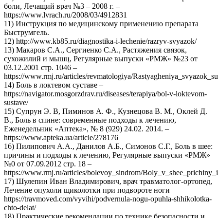
боли, Лечащий врач №3 – 2008 г. –
https://www.lvrach.ru/2008/03/4912831
11) Инструкция по медицинскому применению препарата
Быструмгель.
12) http://www.kb85.ru/diagnostika-i-lechenie/razryv-svyazok/
13) Макаров С.А., Сергиенко С.А., Растяжения связок,
сухожилий и мышц, Регулярные выпуски «РМЖ» №23 от
03.12.2001 стр. 1046 –
https://www.rmj.ru/articles/revmatologiya/Rastyagheniya_svyazok_s
14) Боль в локтевом суставе –
https://navigator.mosgorzdrav.ru/diseases/terapiya/bol-v-loktevom-
sustave/
15) Супрун Э. В, Пиминов А. Ф., Кузнецова В. М., Оклей Д.
В., Боль в спине: современные подходы к лечению,
Еженедельник «Аптека», № 8 (929) 24.02. 2014. –
https://www.apteka.ua/article/278176
16) Пилипович А.А., Данилов А.Б., Симонов С.Г., Боль в шее:
причины и подходы к лечению, Регулярные выпуски «РМЖ»
№0 от 07.09.2012 стр. 18 –
https://www.rmj.ru/articles/bolevoy_sindrom/Boly_v_shee_prichiny
17) Шулепин Иван Владимирович, врач травматолог-ортопед,
Лечение опухоли щиколотки при подвороте ноги –
https://travmoved.com/vyvihi/podvernula-nogu-opuhla-shhikolotka-
chto-delat/
18) Практические рекомендации по технике безопасности и