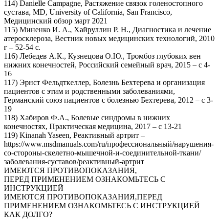
114) Danielle Campagne, Растяжение связок голеностопного
сустава, MD, University of California, San Francisco,
Медицинский обзор март 2021
115) Миненко И. А., Хайруллин Р. Н., Диагностика и лечение
атеросклероза, Вестник новых медицинских технологий, 2010
г – 52-54 с.
116) Лебедев А.К., Кузнецова О.Ю., Тромбоз глубоких вен
нижних конечностей, Российский семейный врач, 2015 – с 4-
16
117) Эрнст Фельдткеллер, Болезнь Бехтерева и организация
пациентов с этим и родственными заболеваниями,
Германский союз пациентов с болезнью Бехтерева, 2012 – с 3-
19
118) Хабиров Ф.А., Болевые синдромы в нижних
конечностях, Практическая медицина, 2017 – с 13-21
119) Kinanah Yaseen, Реактивный артрит –
https://www.msdmanuals.com/ru/профессиональный/нарушения-
со-стороны-скелетно-мышечной-и-соединительной-ткани/
заболевания-суставов/реактивный-артрит
ИМЕЮТСЯ ПРОТИВОПОКАЗАНИЯ,
ПЕРЕД ПРИМЕНЕНИЕМ ОЗНАКОМЬТЕСЬ С
ИНСТРУКЦИЕЙ
ИМЕЮТСЯ ПРОТИВОПОКАЗАНИЯ,
ПЕРЕД
ПРИМЕНЕНИЕМ ОЗНАКОМЬТЕСЬ С ИНСТРУКЦИЕЙ
КАК ДОЛГО?