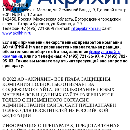
АО «АКРИХИН»
105064, Россия, г. Москва, ул. Земляной Вал, д. 9, Деловой центр
«СИТИДЕЛ», 12 этаж.
142450, Россия, Московская область, Богородский городской
округ, г. Старая Купавна, ул. Кирова, д. 29
Телефон: +7 (495) 721-36-97 E-mail:
info@akrikhin.ru
Сайт:
www.akrikhin.ru
Если при применении лекарственных препаратов компании
АО «АКРИХИН» у вас развивается нежелательная реакция,
обязательно сообщите об этом, заполнив
форму на сайте
компании
, или по телефонам: +7 (495) 721-36-97, + 7 (495) 702-
95-03. Также вы можете задать интересующий вас вопрос по
препарату.
© 2022 АО «АКРИХИН» ВСЕ ПРАВА ЗАЩИЩЕНЫ.
КОМПАНИЯ ПОЛНОСТЬЮ ОТВЕЧАЕТ ЗА
СОДЕРЖИМОЕ САЙТА. ИСПОЛЬЗОВАНИЕ ЛЮБЫХ
МАТЕРИАЛОВ И ДАННЫХ САЙТА РАЗРЕШАЕТСЯ
ТОЛЬКО С ПИСЬМЕННОГО СОГЛАСИЯ
АДМИНИСТРАЦИИ САЙТА. САЙТ ПРЕДНАЗНАЧЕН
ТОЛЬКО ДЛЯ ПОСЕТИТЕЛЕЙ ИЗ РОССИЙСКОЙ
ФЕДЕРАЦИИ.
ИНФОРМАЦИЯ О ПРЕПАРАТАХ, ПРЕДСТАВЛЕННАЯ