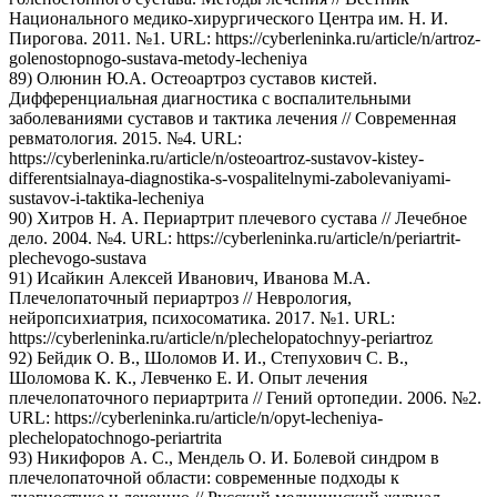
Национального медико-хирургического Центра им. Н. И.
Пирогова. 2011. №1. URL: https://cyberleninka.ru/article/n/artroz-
golenostopnogo-sustava-metody-lecheniya
89) Олюнин Ю.А. Остеоартроз суставов кистей.
Дифференциальная диагностика с воспалительными
заболеваниями суставов и тактика лечения // Современная
ревматология. 2015. №4. URL:
https://cyberleninka.ru/article/n/osteoartroz-sustavov-kistey-
differentsialnaya-diagnostika-s-vospalitelnymi-zabolevaniyami-
sustavov-i-taktika-lecheniya
90) Хитров Н. А. Периартрит плечевого сустава // Лечебное
дело. 2004. №4. URL: https://cyberleninka.ru/article/n/periartrit-
plechevogo-sustava
91) Исайкин Алексей Иванович, Иванова М.А.
Плечелопаточный периартроз // Неврология,
нейропсихиатрия, психосоматика. 2017. №1. URL:
https://cyberleninka.ru/article/n/plechelopatochnyy-periartroz
92) Бейдик О. В., Шоломов И. И., Степухович С. В.,
Шоломова К. К., Левченко Е. И. Опыт лечения
плечелопаточного периартрита // Гений ортопедии. 2006. №2.
URL: https://cyberleninka.ru/article/n/opyt-lecheniya-
plechelopatochnogo-periartrita
93) Никифоров А. С., Мендель О. И. Болевой синдром в
плечелопаточной области: современные подходы к