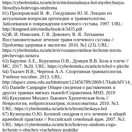
https://cyberleninka.ru/article/n/miofastsialnaya-bol-myshechnaya-
filosofiya-bolevogo-sindroma
61) Прозоровский В. Ф., Гнедушкин Ю. Н. Лекции по
актуальным вопросам ортопедии и травматологии.
Заболевания и повреждения плечевого сустава. 1997. URL:
http://kingmed.info/media/book/4/3435.pdf
62)В. И. Николаев, Г. В. Дивович, В. Я. Латышева
Восстановительное лечение травм плечевого сустава //
Проблемы здоровья и экологии. 2010. №1 (23). URL:
https://cyberleninka.ru/article/n/vosstanovitelnoe-lechenie-travm-
plechevogo-sustava
63) Барулин А.Е., Курушина О.В., Думцев В.В. Боль в плече //
МС. 2017. №20. URL: https://cyberleninka.ru/article/n/bol-v-pleche
64) Ткалич И.В., Черепок А.А. Спортивная травматология.
Учебное пособие. 2013. URL:
http://dspace.zsmu.edu.ua/bitstream/123456789/2869/1/TkalichIV14
65) Danielle Campagne Общие сведения о растяжениях и
других травмах мягких тканей//Справочник MSD. 2019
66) Кукушкин Михаил Львович Хроническая боль //
Неврология, нейропсихиатрия, психосоматика. 2010. №3.
URL: https://cyberleninka.ru/article/n/hronicheskaya-bol
67) Кузнецова О.Ю. Болевой синдром и его лечение в общей
врачебной практике // Российский семейный врач. 2007. №3.
URL: https://cyberleninka.ru/article/n/bolevoy-sindrom-i-ego-
lechenie-v-obschey-vrachebnoy-praktike