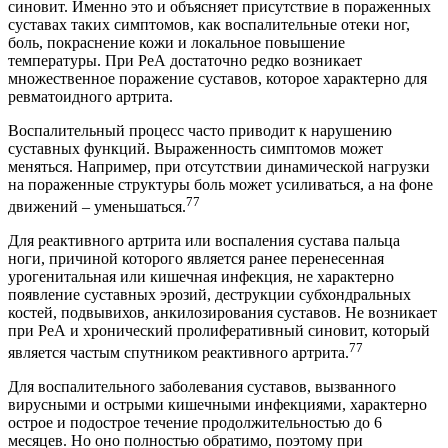
синовит. Именно это и объясняет присутствие в пораженных
суставах таких симптомов, как воспалительные отеки ног,
боль, покраснение кожи и локальное повышение
температуры. При РеА достаточно редко возникает
множественное поражение суставов, которое характерно для
ревматоидного артрита.
Воспалительный процесс часто приводит к нарушению
суставных функций. Выраженность симптомов может
меняться. Например, при отсутствии динамической нагрузки
на пораженные структуры боль может усиливаться, а на фоне
77
движений – уменьшаться.
Для реактивного артрита или воспаления сустава пальца
ноги, причиной которого является ранее перенесенная
урогенитальная или кишечная инфекция, не характерно
появление суставных эрозий, деструкции субхондральных
костей, подвывихов, анкилозирования суставов. Не возникает
при РеА и хронический пролиферативный синовит, который
77
является частым спутником реактивного артрита.
Для воспалительного заболевания суставов, вызванного
вирусными и острыми кишечными инфекциями, характерно
острое и подострое течение продолжительностью до 6
месяцев. Но оно полностью обратимо, поэтому при