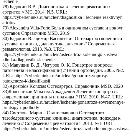
lechenie
78) Бадокин В.В. Диагностика и лечение реактивных
артритов // МС. 2014. №5. URL:
https://cyberleninka.ru/article/n/diagnostika-i-lechenie-reaktivnyh-
artritov
79) Alexandra Villa-Forte Боль в одиночном суставе и вокруг
суставов Справочник MSD. 2019
80) Бадокин Владимир Васильевич Остеоартроз коленного
сустава: клиника, диагностика, лечение // Современная
ревматология. 2013. №3. URL:
https://cyberleninka.ru/article/n/osteoartroz-kolennogo-sustava-
klinika-diagnostika-lechenie
81) Макушин В. Д., Чегуров О. К. Гонартроз (вопросы
патогенеза и классификации) // Гений ортопедии. 2005. №2.
URL: https://cyberleninka.ru/article/n/gonartroz-voprosy-
patogeneza-i-klassifikatsii
82) Apostolos Kontzias Остеоартроз. Справочник MSD. 2020
83)Колесников Максим Аркадьевич Лечение гонартроза:
современные принципы и подходы // ПМ. 2010. №47. URL:
https://cyberleninka.ru/article/n/lechenie-gonartroza-sovremennye-
printsipy-i-podhody
84) Светлова Марина Станиславовна Остеоартроз
тазобедренного сустава: клиника, диагностика, подходы к
лечению // Современная ревматология. 2013. №1. URL:
https://cyberleninka.ru/article/n/osteoartroz-tazobedrennogo-sustava-