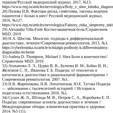
терапия//Русский медицинский журнал. 2017, №13.
https://www.rmj.ru/articles/nevrologiya/Boly_v_shee_klinika_diagnos
28) Пизова Н.В. Факторы риска, симптомы, тактика ведения
пациентов с болью в шее// Русский медицинский журнал.
2016, №127.
https://www.rmj.ru/articles/nevrologiya/Faktory_riska_simptomy_ta
29) Alexandra Villa-Forte Костно-мышечная боль//Справочник
MSD. 2019
30) Н.А. Шостак. Миалгии: подходы к дифференциальной
диагностике, лечение//Современная ревматология, 2013, №3.
https://cyberleninka.ru/article/n/mialgii-podhody-k-differentsialnoy-
diagnostike-lechenie
31) Andrea D. Thompson, Michael J. Shea Боли в конечностях//
Справочник MSD. 2019
32) Атаханова Л. Э., Цурко В. В., Булеева И. М., Бойко И. Н.,
Железнов С. П., Иванова Т. Б. Подагра: от этиологии и
патогенеза к диагностике и рациональной фармакотерапии //
Современная ревматология. 2007. №1.
33) Н.В. Жареникова, Н.В. Лопатинская, Ю.Е. Тугова Подагра
— заболевание с тысячелетней историей // История и
педагогика естествознания. 2016. №1.
34) Сухих Ж. Л., Штонда М. В., Петров С. А., Воробьева Е. П.
Подагра: современные аспекты диагностики и лечения //
Международные обзоры: клиническая практика и здоровье.
2014. №5 (11).