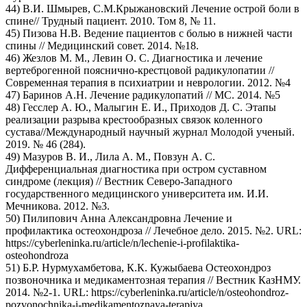
44) В.И. Шмырев, С.М.Крыжановский Лечение острой боли в
спине// Трудный пациент. 2010. Том 8, № 11.
45) Пизова Н.В. Ведение пациентов с болью в нижней части
спины // Медицинский совет. 2014. №18.
46) Жезлов М. М., Левин О. С. Диагностика и лечение
вертеброгенной пояснично-крестцовой радикулопатии //
Современная терапия в психиатрии и неврологии. 2012. №4
47) Баринов А.Н. Лечение радикулопатий // МС. 2014. №5
48) Гесслер А. Ю., Малыгин Е. И., Приходов Д. С. Этапы
реализации разрыва крестообразных связок коленного
сустава//Международный научный журнал Молодой ученый.
2019. № 46 (284).
49) Мазуров В. И., Лила А. М., Повзун А. С.
Дифференциальная диагностика при остром суставном
синдроме (лекция) // Вестник Северо-Западного
государственного медицинского университета им. И.И.
Мечникова. 2012. №3.
50) Пилипович Анна Александровна Лечение и
профилактика остеохондроза // Лечебное дело. 2015. №2. URL:
https://cyberleninka.ru/article/n/lechenie-i-profilaktika-
osteohondroza
51) Б.Р. Нурмухамбетова, К.К. Кужыбаева Остеохондроз
позвоночника и медикаментозная терапия // Вестник КазНМУ.
2014. №2-1. URL: https://cyberleninka.ru/article/n/osteohondroz-
pozvonochnika-i-medikamentoznaya-terapiya