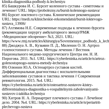
klinika-diagnostika-podhody-k-lecheniyu
85) Башкурова И. С. Бурсит коленного сустава - симптомы и
лечение// URL: https://probolezny.ru/bursit-kolennogo-sustava/
86) Бурсит локтевого сустава. Клинические рекомендации
URL: https://medi.ru/klinicheskie-rekomendatsii/bursit-loktevogo-
sustava_13906/
87) Ахтямова Н.Е. Современные подходы к лечению бурсита
(рекомендации хирургу амбулаторного звена)//РМЖ
«Медицинское обозрение» №3, 2021. URL:
https://www.rmj.ru/articles/khirurgiya/Sovremennye_podhody_k_le
88) Джоджуа А. В., Кузьмин П. Д., Миленин О. Н. Артроз
голеностопного сустава. Методы лечения // Вестник
Национального медико-хирургического Центра им. Н. И.
Пирогова. 2011. №1. URL: https://cyberleninka.ru/article/n/artroz-
golenostopnogo-sustava-metody-lecheniya
89) Олюнин Ю.А. Остеоартроз суставов кистей.
Дифференциальная диагностика с воспалительными
заболеваниями суставов и тактика лечения // Современная
ревматология. 2015. №4. URL:
https://cyberleninka.ru/article/n/osteoartroz-sustavov-kistey-
differentsialnaya-diagnostika-s-vospalitelnymi-zabolevaniyami-
sustavov-i-taktika-lecheniya
90) Хитров Н. А. Периартрит плечевого сустава // Лечебное
дело. 2004. №4. URL: https://cyberleninka.ru/article/n/periartrit-
plechevogo-sustava