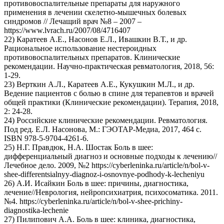
противовоспалительные препараты для наружного
применения в лечении скелетно-мышечных болевых
синдромов // Лечащий врач №8 – 2007 –
https://www.lvrach.ru/2007/08/4716407
22) Каратеев А.Е., Насонов Е.Л., Ивашкин В.Т., и др.
Рациональное использование нестероидных
противовоспалительных препаратов. Клинические
рекомендации. Научно-практическая ревматология, 2018, 56:
1-29.
23) Верткин А.Л., Каратеев А.Е., Кукушкин М.Л., и др.
Ведение пациентов с болью в спине для терапевтов и врачей
общей практики (Клинические рекомендации). Терапия, 2018,
2: 24-28.
24) Российские клинические рекомендации. Ревматология.
Под ред. Е.Л. Насонова, М.: ГЭОТАР-Медиа, 2017, 464 с.
ISBN 978-5-9704-4261-6.
25) Н.Г. Правдюк, Н.А. Шостак Боль в шее:
дифференциальный диагноз и основные подходы к лечению//
Лечебное дело. 2009, №2 https://cyberleninka.ru/article/n/bol-v-
shee-differentsialnyy-diagnoz-i-osnovnye-podhody-k-lecheniyu
26) А.И. Исайкин Боль в шее: причины, диагностика,
лечение//Неврология, нейропсихиатрия, психосоматика. 2011.
№4. https://cyberleninka.ru/article/n/bol-v-shee-prichiny-
diagnostika-lechenie
27) Пилипович А.А. Боль в шее: клиника, диагностика,