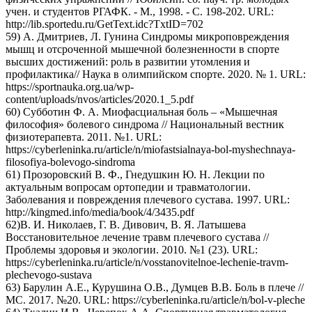
учен. и студентов РГАФК. - М., 1998. - С. 198-202. URL:
http://lib.sportedu.ru/GetText.idc?TxtID=702
59) А. Дмитриев, Л. Гунина Синдромы микроповреждения
мышц и отсроченной мышечной болезненности в спорте
высших достижений: роль в развитии утомления и
профилактика// Наука в олимпийском спорте. 2020. № 1. URL:
https://sportnauka.org.ua/wp-
content/uploads/nvos/articles/2020.1_5.pdf
60) Субботин Ф. А. Миофасциальная боль – «Мышечная
философия» болевого синдрома // Национальный вестник
физиотерапевта. 2011. №1. URL:
https://cyberleninka.ru/article/n/miofastsialnaya-bol-myshechnaya-
filosofiya-bolevogo-sindroma
61) Прозоровский В. Ф., Гнедушкин Ю. Н. Лекции по
актуальным вопросам ортопедии и травматологии.
Заболевания и повреждения плечевого сустава. 1997. URL:
http://kingmed.info/media/book/4/3435.pdf
62)В. И. Николаев, Г. В. Дивович, В. Я. Латышева
Восстановительное лечение травм плечевого сустава //
Проблемы здоровья и экологии. 2010. №1 (23). URL:
https://cyberleninka.ru/article/n/vosstanovitelnoe-lechenie-travm-
plechevogo-sustava
63) Барулин А.Е., Курушина О.В., Думцев В.В. Боль в плече //
МС. 2017. №20. URL: https://cyberleninka.ru/article/n/bol-v-pleche