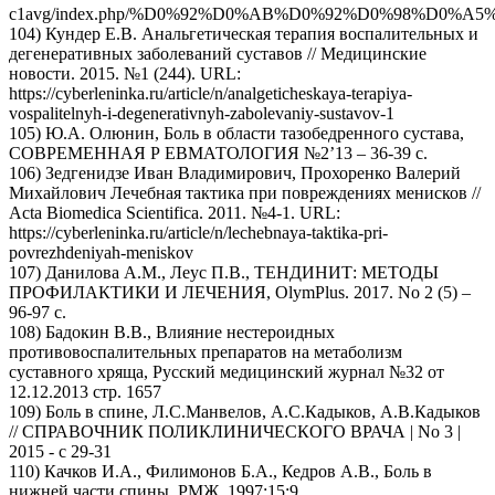
c1avg/index.php/%D0%92%D0%AB%D0%92%D0%98%D0%A5
104) Кундер Е.В. Анальгетическая терапия воспалительных и
дегенеративных заболеваний суставов // Медицинские
новости. 2015. №1 (244). URL:
https://cyberleninka.ru/article/n/analgeticheskaya-terapiya-
vospalitelnyh-i-degenerativnyh-zabolevaniy-sustavov-1
105) Ю.А. Олюнин, Боль в области тазобедренного сустава,
СОВPEМЕННАЯ Р ЕВМАТОЛОГИЯ №2’13 – 36-39 с.
106) Зедгенидзе Иван Владимирович, Прохоренко Валерий
Михайлович Лечебная тактика при повреждениях менисков //
Acta Biomedica Scientifica. 2011. №4-1. URL:
https://cyberleninka.ru/article/n/lechebnaya-taktika-pri-
povrezhdeniyah-meniskov
107) Данилова А.М., Леус П.В., ТЕНДИНИТ: МЕТОДЫ
ПРОФИЛАКТИКИ И ЛЕЧЕНИЯ, OlymPlus. 2017. No 2 (5) –
96-97 с.
108) Бадокин В.В., Влияние нестероидных
противовоспалительных препаратов на метаболизм
суставного хряща, Русский медицинский журнал №32 от
12.12.2013 стр. 1657
109) Боль в спине, Л.С.Манвелов, А.С.Кадыков, А.В.Кадыков
// СПРАВОЧНИК ПОЛИКЛИНИЧЕСКОГО ВРАЧА | No 3 |
2015 - с 29-31
110) Качков И.А., Филимонов Б.А., Кедров А.В., Боль в
нижней части спины. РМЖ. 1997;15:9.