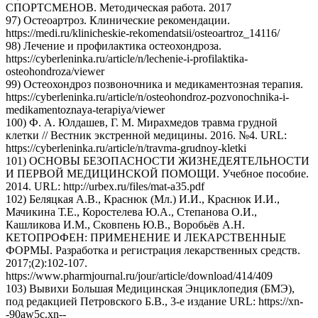
СПОРТСМЕНОВ. Методическая работа. 2017
97) Остеоартроз. Клинические рекомендации.
https://medi.ru/klinicheskie-rekomendatsii/osteoartroz_14116/
98) Лечение и профилактика остеохондроза.
https://cyberleninka.ru/article/n/lechenie-i-profilaktika-
osteohondroza/viewer
99) Остеохондроз позвоночника и медикаментозная терапия.
https://cyberleninka.ru/article/n/osteohondroz-pozvonochnika-i-
medikamentoznaya-terapiya/viewer
100) Ф. А. Юлдашев, Г. М. Мирахмедов травма грудной
клетки // Вестник экстренной медицины. 2016. №4. URL:
https://cyberleninka.ru/article/n/travma-grudnoy-kletki
101) ОСНОВЫ БЕЗОПАСНОСТИ ЖИЗНЕДЕЯТЕЛЬНОСТИ
И ПЕРВОЙ МЕДИЦИНСКОЙ ПОМОЩИ. Учебное пособие.
2014. URL: http://urbex.ru/files/mat-a35.pdf
102) Беляцкая А.В., Краснюк (Мл.) И.И., Краснюк И.И.,
Мачикина Т.Е., Коростелева Ю.А., Степанова О.И.,
Кашликова И.М., Сковпень Ю.В., Воробьёв А.Н.
КЕТОПРОФЕН: ПРИМЕНЕНИЕ И ЛЕКАРСТВЕННЫЕ
ФОРМЫ. Разработка и регистрация лекарственных средств.
2017;(2):102-107.
https://www.pharmjournal.ru/jour/article/download/414/409
103) Вывихи Большая Медицинская Энциклопедия (БМЭ),
под редакцией Петровского Б.В., 3-е издание URL: https://xn-
-90aw5c.xn--