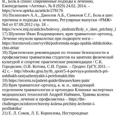
В., Боль в спине: современные подходы к лечению,
Еженедельник «Аптека», № 8 (929) 24.02. 2014. –
https://www.apteka.ua/article/278176
16) Пилипович А.А., Данилов А.Б., Симонов С.Г., Боль в шее:
причины и подходы к лечению, Регулярные выпуски «РМЖ»
№0 от 07.09.2012 стр. 18 –
https://www.rmj.ru/articles/bolevoy_sindrom/Boly_v_shee_prichiny
17) Шулепин Иван Владимирович, врач травматолог-ортопед,
Лечение опухоли щиколотки при подвороте ноги –
https://travmoved.com/vyvihi/podvernula-nogu-opuhla-shhikolotka-
chto-delat/
18) Практические рекомендации по технике безопасности и
профилактики травматизма студентов на занятиях физической
культурой и спортом: практические рекомендации / С.К.
Городилин, О.В. Котова, С.И. Гурин. – Гродно: ГрГУ, 2011. –
42 с. – http://ebooks.grsu.by/tb_sport/5-4-pervaya-pomoshch-pri-
ushibakh-rastyazheniyakh-i-perelomakh.htm
19) https://nrcerm.ru/patient-guide/diseases/knee-pain/
20) Врач травматолог-ортопед, к. м. н., заведующий
отделением травматологии и ортопедии Клиники экспертных
медицинских технологий Андрей Найманн, Травмы колена:
причины, лечение и профилактика – https://the-
challenger.ru/zdorove/travmy-kolena-prichiny-lechenie-i-
profilaktika/
21) Е. Л. Соков, Л. Е. Корнилова, Нестероидные