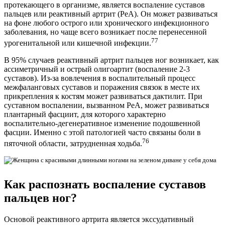
протекающего в организме, является воспаление суставов
пальцев или реактивный артрит (РеА). Он может развиваться
на фоне любого острого или хронического инфекционного
заболевания, но чаще всего возникает после перенесенной
77
урогенитальной или кишечной инфекции.
В 95% случаев реактивный артрит пальцев ног возникает, как
ассиметричный и острый олигоартит (воспаление 2-3
суставов). Из-за вовлечения в воспалительный процесс
межфаланговых суставов и поражения связок в месте их
прикрепления к костям может развиваться дактилит. При
суставном воспалении, вызванном РеА, может развиваться
плантарный фасциит, для которого характерно
воспалительно-дегенеративное изменение подошвенной
фасции. Именно с этой патологией часто связаны боли в
76
пяточной области, затрудненная ходьба.
Как распознать воспаление суставов
пальцев ног?
Основой реактивного артрита является экссудативный