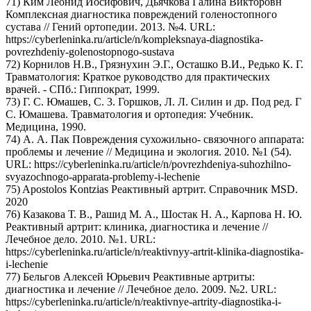
71) Ким Леонид Иосифович, Дьячкова Галина Викторовн
Комплексная диагностика повреждений голеностопного
сустава // Гений ортопедии. 2013. №4. URL:
https://cyberleninka.ru/article/n/kompleksnaya-diagnostika-
povrezhdeniy-golenostopnogo-sustava
72) Корнилов Н.В., Грязнухин Э.Г., Осташко В.И., Редько К. Г.
Травматология: Краткое руководство для практических
врачей. - СПб.: Гиппократ, 1999.
73) Г. С. Юмашев, С. 3. Горшков, Л. Л. Силин и др. Под ред. Г
С. Юмашева. Травматология и ортопедия: Учебник.
Медицина, 1990.
74) А. А. Пак Повреждения сухожильно- связочного аппарата:
проблемы и лечение // Медицина и экология. 2010. №1 (54).
URL: https://cyberleninka.ru/article/n/povrezhdeniya-suhozhilno-
svyazochnogo-apparata-problemy-i-lechenie
75) Apostolos Kontzias Реактивный артрит. Справочник MSD.
2020
76) Казакова Т. В., Рашид М. А., Шостак Н. А., Карпова Н. Ю.
Реактивный артрит: клиника, диагностика и лечение //
Лечебное дело. 2010. №1. URL:
https://cyberleninka.ru/article/n/reaktivnyy-artrit-klinika-diagnostika-
i-lechenie
77) Бельгов Алексей Юрьевич Реактивные артриты:
диагностика и лечение // Лечебное дело. 2009. №2. URL:
https://cyberleninka.ru/article/n/reaktivnye-artrity-diagnostika-i-