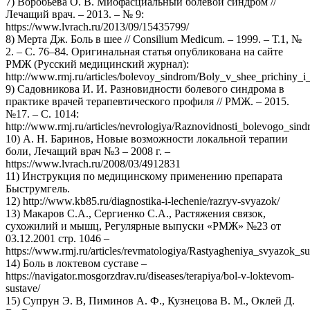
7) Воробьева О. В. Миофасциальный болевой синдром //
Лечащий врач. – 2013. – № 9:
https://www.lvrach.ru/2013/09/15435799/
8) Мерта Дж. Боль в шее // Consilium Medicum. – 1999. – Т.1, №
2. – С. 76–84. Оригинальная статья опубликована на сайте
РМЖ (Русский медицинский журнал):
http://www.rmj.ru/articles/bolevoy_sindrom/Boly_v_shee_prichin
9) Садовникова И. И. Разновидности болевого синдрома в
практике врачей терапевтического профиля // РМЖ. – 2015.
№17. – С. 1014:
http://www.rmj.ru/articles/nevrologiya/Raznovidnosti_bolevogo_sin
10) А. Н. Баринов, Новые возможности локальной терапии
боли, Лечащий врач №3 – 2008 г. –
https://www.lvrach.ru/2008/03/4912831
11) Инструкция по медицинскому применению препарата
Быструмгель.
12) http://www.kb85.ru/diagnostika-i-lechenie/razryv-svyazok/
13) Макаров С.А., Сергиенко С.А., Растяжения связок,
сухожилий и мышц, Регулярные выпуски «РМЖ» №23 от
03.12.2001 стр. 1046 –
https://www.rmj.ru/articles/revmatologiya/Rastyagheniya_svyazok_s
14) Боль в локтевом суставе –
https://navigator.mosgorzdrav.ru/diseases/terapiya/bol-v-loktevom-
sustave/
15) Супрун Э. В, Пиминов А. Ф., Кузнецова В. М., Оклей Д.