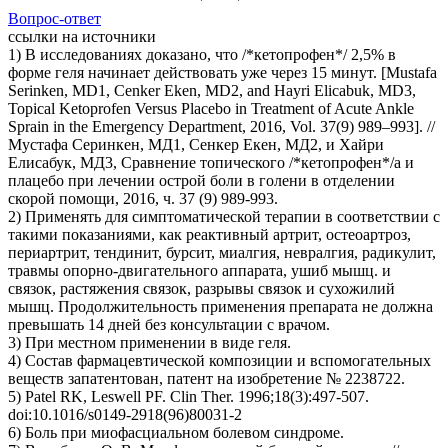
Вопрос-ответ
ссылки на источники
1) В исследованиях доказано, что /*кетопрофен*/ 2,5% в
форме геля начинает действовать уже через 15 минут. [Mustafa
Serinken, MD1, Cenker Eken, MD2, and Hayri Elicabuk, MD3,
Topical Ketoprofen Versus Placebo in Treatment of Acute Ankle
Sprain in the Emergency Department, 2016, Vol. 37(9) 989–993]. //
Мустафа Серинкен, МД1, Сенкер Екен, МД2, и Хайри
Елисабук, МД3, Сравнение топического /*кетопрофен*/а и
плацебо при лечении острой боли в голени в отделении
скорой помощи, 2016, ч. 37 (9) 989-993.
2) Применять для симптоматической терапии в соответствии с
такими показаниями, как реактивный артрит, остеоартроз,
периартрит, тендинит, бурсит, миалгия, невралгия, радикулит,
травмы опорно-двигательного аппарата, ушиб мышц. и
связок, растяжения связок, разрывы связок и сухожилий
мышц. Продолжительность применения препарата не должна
превышать 14 дней без консультации с врачом.
3) При местном применении в виде геля.
4) Состав фармацевтической композиции и вспомогательных
веществ запатентован, патент на изобретение № 2238722.
5) Patel RK, Leswell PF. Clin Ther. 1996;18(3):497-507.
doi:10.1016/s0149-2918(96)80031-2
6) Боль при миофасциальном болевом синдроме.