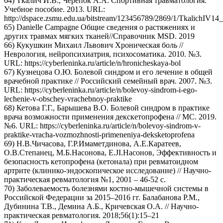
64) Ткалич И.В., Черепок А.А. Спортивная травматология.
Учебное пособие. 2013. URL:
http://dspace.zsmu.edu.ua/bitstream/123456789/2869/1/TkalichIV14
65) Danielle Campagne Общие сведения о растяжениях и
других травмах мягких тканей//Справочник MSD. 2019
66) Кукушкин Михаил Львович Хроническая боль //
Неврология, нейропсихиатрия, психосоматика. 2010. №3.
URL: https://cyberleninka.ru/article/n/hronicheskaya-bol
67) Кузнецова О.Ю. Болевой синдром и его лечение в общей
врачебной практике // Российский семейный врач. 2007. №3.
URL: https://cyberleninka.ru/article/n/bolevoy-sindrom-i-ego-
lechenie-v-obschey-vrachebnoy-praktike
68) Кетова Г.Г., Барышева В.О. Болевой синдром в практике
врача возможности применения декскетопрофена // МС. 2019.
№6. URL: https://cyberleninka.ru/article/n/bolevoy-sindrom-v-
praktike-vracha-vozmozhnosti-primeneniya-deksketoprofena
69) Н.В.Чичасова, Г.Р.Имаметдинова, А.Е.Каратеев,
О.В.Степанец, М.Б.Насонова, E.JI.Насонов, Эффективность и
безопасность кетопрофена (кетонала) при ревматоидном
артрите (клинико-эндоскопическое исследование) // Научно-
практическая ревматология №1, 2001 – 46-52 с.
70) Заболеваемость болезнями костно-мышечной системы в
Российской Федерации за 2015–2016 гг. Балабанова Р.М.,
Дубинина Т.В., Демина А.Б., Кричевская О.А. // Научно-
практическая ревматология. 2018;56(1):15–21