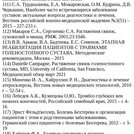
111) С.А. Турдиалиева, Е.А. Можаровская, О.М. Кудрина, Д.В.
Черкашин, Наиболее часто встречающиеся заболевания
суставов: актуальные вопросы диагностики и лечения,
Вестник российской военно-медицинской академии №3(51) –
2015 – 227-233 с.
112) Макаров С.А., Сергиенко С.А. Растяжения связок,
сухожилий и мышц. РМЖ. 2001;23:1046.
113) В.В. Арьков, В.А. Бадтиева, Е.С. Семенов, ЭТАПНАЯ
РЕАБИЛИТАЦИЯ ПАЦИЕНТОВ С ТРАВМАМИ
ГОЛЕНОСТОПНОГО СУСТАВА, Методические
рекомендации, Москва – 2015
114) Danielle Campagne, Растяжение связок голеностопного
сустава, MD, University of California, San Francisco,
Медицинский обзор март 2021
115) Миненко И. А., Хайруллин Р. Н., Диагностика и лечение
атеросклероза, Вестник новых медицинских технологий, 2010
г – 52-54 с.
116) Лебедев А.К., Кузнецова О.Ю., Тромбоз глубоких вен
нижних конечностей, Российский семейный врач, 2015 – с 4-
16
117) Эрнст Фельдткеллер, Болезнь Бехтерева и организация
пациентов с этим и родственными заболеваниями,
Германский союз пациентов с болезнью Бехтерева, 2012 – с 3-
19
118) Хабиров Ф.А., Болевые синдромы в нижних