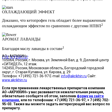
ОХЛАЖДАЮЩИЙ ЭФФЕКТ
Доказано, что кетопрофен гель обладает более выраженным
2
охлаждающим эффектом по сравнению с другими НПВП
АРОМАТ ЛАВАНДЫ
1
Благодаря маслу лаванды в составе
АО «АКРИХИН»
ГДЕ КУПИТЬ?
105064, Россия, г. Москва, ул. Земляной Вал, д. 9, Деловой центр
«СИТИДЕЛ», 12 этаж.
142450, Россия, Московская область, Богородский городской
округ, г. Старая Купавна, ул. Кирова, д. 29
Телефон: +7 (495) 721-36-97 E-mail:
info@akrikhin.ru
Сайт:
www.akrikhin.ru
Если при применении лекарственных препаратов компании
АО «АКРИХИН» у вас развивается нежелательная реакция,
обязательно сообщите об этом, заполнив
форму на сайте
компании
, или по телефонам: +7 (495) 721-36-97, + 7 (495) 702-
95-03. Также вы можете задать интересующий вас вопрос по
препарату.