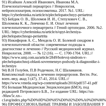
91) Исайкин Алексей Иванович, Иванова М.А.
Плечелопаточный периартроз // Неврология,
нейропсихиатрия, психосоматика. 2017. №1. URL:
https://cyberleninka.ru/article/n/plechelopatochnyy-periartroz
92) Бейдик О. В., Шоломов И. И., Степухович С. В.,
Шоломова К. К., Левченко Е. И. Опыт лечения
плечелопаточного периартрита // Гений ортопедии. 2006. №2.
URL: https://cyberleninka.ru/article/n/opyt-lecheniya-
plechelopatochnogo-periartrita
93) Никифоров А. С., Мендель О. И. Болевой синдром в
плечелопаточной области: современные подходы к
диагностике и лечению // Русский медицинский журнал.
Неврология, 2008. — № 12 (16). — С. 1700-1704. URL://
https://www.umj.com.ua/article/2849/bolevoj-sindrom-v-
plechelopatochnoj-oblasti-sovremennye-podxody-k-diagnostike-i-
lecheniyu
94) В.Н Голубев, П.В Родичкин, Н.С Шаламанов.
Комплексный подход к лечению периартрозов. Вестн. Рос.
воен.-мед. акад 3 (47), 37-41, 2014. URL://
https://www.vmeda.org/wp-content/uploads/2016/pdf/37-41.pdf
95) Большая Медицинская Энциклопедия (БМЭ), под
редакцией Петровского Б.В., 3-е издание URL: https://xn-
-90aw5c.xn--
c1avg/index.php/%D0%9D%D0%95%D0%92%D0%A0%D0%9
96) ПРОФЕССИОНАЛЬНЫЕ ТРАВМЫ И ЗАБОЛЕВАНИЯ У