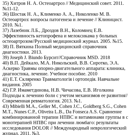
35) Хитров Н. А. Остеоартроз // Медицинский совет. 2011.
№11-12.
36) Шостак Н. А., Клименко А. А., Николенко М. В.
Остеоартроз: вопросы патогенеза и лечение // Клиницист.
2010. №1.
37) Лазебник Л.Б., Дроздов В.Н., Коломиец Е.В.
Эффективность кетопрофена и мелоксикама у больных
остеоартрозом//Русский медицинский журнал. 2005. №15.
38) П. Вяткина Полный медицинский справочник
диагностики. 2013.
39) Joseph J. Biundo Бурсит//Справочник MSD. 2018
40) В.П. Дейкало, М.А. Никольский, В.В. Сиротко, Э.А.
Аскерко Травмы опорно-двигательного аппарата: клиника,
диагностика, лечение. Учебное пособие. 2010
41) Е.Т. Скляренко Травматологiя i ортопедiя. Навчальне
видання. 2005
42) Г.Р. Имаметдинова, Н.В. Чичасова, Е.В. Иголкина
Подходы к лечению боли с учетом механизмов ее развития//
Современная ревматология. 2013. №1.
43) Mibielli M.A., Geller M., Cohen J.С., Goldberg S.G., Cohen
M.T., Nunes C.P., Oliveira L.B., Da Fonseca A.S. Сравнение
комбинированной терапии НПВС и витаминами группы в с
монотерапией НПВС при лечении люмбаго: результаты
исследования DOLOR // Международный неврологический
журнал. 2011. №3.