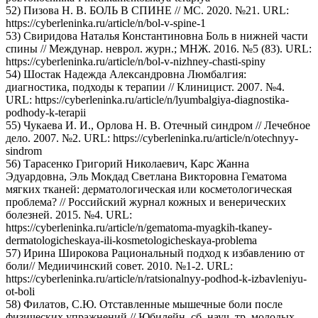
52) Пизова Н. В. БОЛЬ В СПИНЕ // МС. 2020. №21. URL:
https://cyberleninka.ru/article/n/bol-v-spine-1
53) Свиридова Наталья Константиновна Боль в нижней части
спины // Междунар. неврол. журн.; МНЖ. 2016. №5 (83). URL:
https://cyberleninka.ru/article/n/bol-v-nizhney-chasti-spiny
54) Шостак Надежда Александровна Люмбалгия:
диагностика, подходы к терапии // Клиницист. 2007. №4.
URL: https://cyberleninka.ru/article/n/lyumbalgiya-diagnostika-
podhody-k-terapii
55) Чукаева И. И., Орлова Н. В. Отечный синдром // Лечебное
дело. 2007. №2. URL: https://cyberleninka.ru/article/n/otechnyy-
sindrom
56) Тарасенко Григорий Николаевич, Карс Жанна
Эдуардовна, Эль Мокдад Светлана Викторовна Гематома
мягких тканей: дерматологическая или косметологическая
проблема? // Российский журнал кожных и венерических
болезней. 2015. №4. URL:
https://cyberleninka.ru/article/n/gematoma-myagkih-tkaney-
dermatologicheskaya-ili-kosmetologicheskaya-problema
57) Ирина Широкова Рациональный подход к избавлению от
боли// Медиичинский совет. 2010. №1-2. URL:
https://cyberleninka.ru/article/n/ratsionalnyy-podhod-k-izbavleniyu-
ot-boli
58) Филатов, С.Ю. Отставленные мышечные боли после
физических упражнений // Юбилейн. сб. науч. тр. молодых